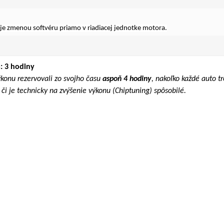
uje zmenou softvéru priamo v riadiacej jednotke motora.
: 3 hodiny
ýkonu rezervovali zo svojho času
aspoň 4 hodiny
, nakoľko každé auto t
či je technicky na zvýšenie výkonu (Chiptuning) spôsobilé.