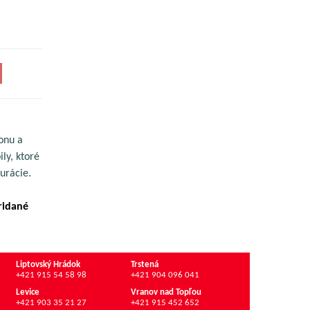
onu a
ly, ktoré
urácie.
ridané
Liptovský Hrádok
Trstená
+421 915 54 58 98
+421 904 096 041
Levice
Vranov nad Topľou
+421 903 35 21 27
+421 915 452 652