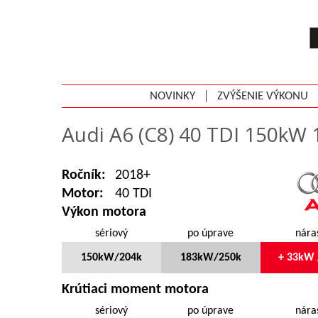
NOVINKY
ZVÝŠENIE VÝKONU
Audi A6 (C8) 40 TDI 150kW
Ročník:
2018+
Motor:
40 TDI
Výkon motora
sériový
po úprave
nára
150kW/204k
183kW/250k
+ 33kW 
Krútiaci moment motora
sériový
po úprave
nára