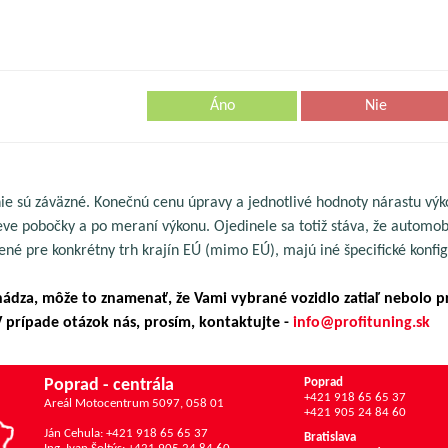
Áno
Nie
ie sú záväzné. Konečnú cenu úpravy a jednotlivé hodnoty nárastu výk
 pobočky a po meraní výkonu. Ojedinele sa totiž stáva, že automobi
ené pre konkrétny trh krajín EÚ (mimo EÚ), majú iné špecifické konfig
chádza, môže to znamenať, že Vami vybrané vozidlo zatiaľ nebolo p
prípade otázok nás, prosím, kontaktujte -
info@profituning.sk
Poprad - centrála
Poprad
+421 918 65 65 37
Areál Motocentrum 5097, 058 01
+421 905 24 84 60
Ján Cehula: +421 918 65 65 37
Bratislava