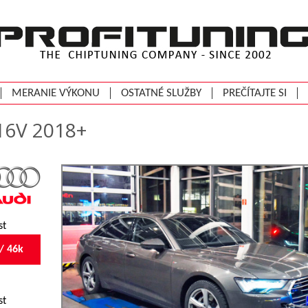
MERANIE VÝKONU
OSTATNÉ SLUŽBY
PREČÍTAJTE SI
 16V 2018+
st
/ 46k
st