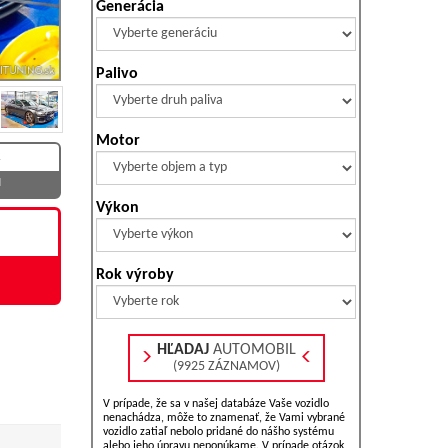
Generácia
Palivo
Motor
H
Výkon
Rok výroby
HĽADAJ
AUTOMOBIL
(9925 ZÁZNAMOV)
V prípade, že sa v našej databáze Vaše vozidlo
nenachádza, môže to znamenať, že Vami vybrané
vozidlo zatiaľ nebolo pridané do nášho systému
alebo jeho úpravu neponúkame. V prípade otázok