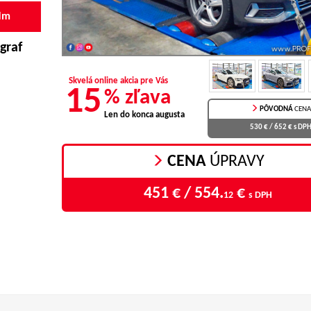
Nm
graf
Skvelá online akcia pre Vás
15
% zľava
PÔVODNÁ
CENA
Len do konca augusta
530 € / 652 €
s DP
CENA
ÚPRAVY
451 € / 554.
€
12
s DPH