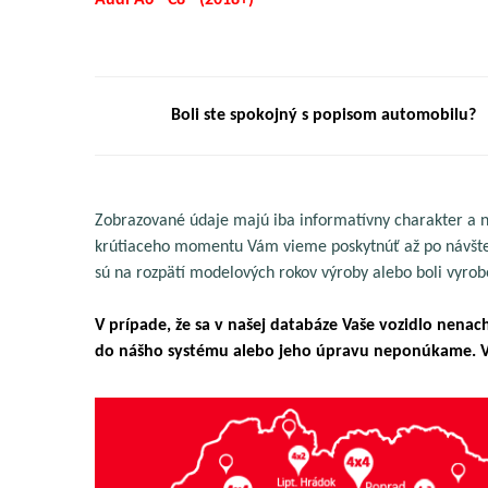
Audi A6 - C8 - (2018+)
Boli ste spokojný s popisom automobilu?
Zobrazované údaje majú iba informatívny charakter a n
krútiaceho momentu Vám vieme poskytnúť až po návšteve
sú na rozpätí modelových rokov výroby alebo boli vyrob
V prípade, že sa v našej databáze Vaše vozidlo nena
do nášho systému alebo jeho úpravu neponúkame. V 