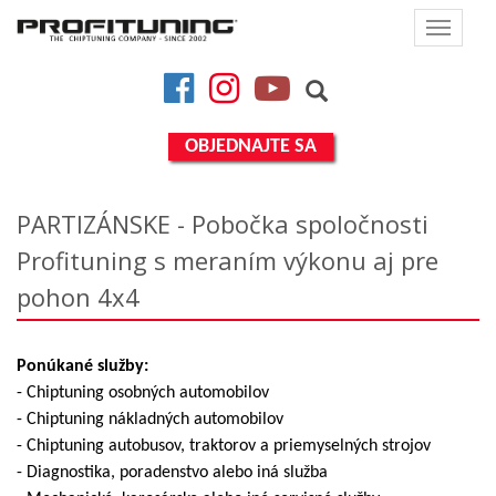
Toggle
navigat
Facebook
Instagram
YouTube
OBJEDNAJTE SA
PARTIZÁNSKE - Pobočka spoločnosti
Profituning s meraním výkonu aj pre
pohon 4x4
Ponúkané služby:
- Chiptuning osobných automobilov
- Chiptuning nákladných automobilov
- Chiptuning autobusov, traktorov a priemyselných strojov
- Diagnostika, poradenstvo alebo iná služba