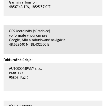
Garmin a TomTom
48°37'43.1"N, 18°25'57.0"E
GPS koordináty (súradnice)
vo formáte vhodnom pre
Google, Mio a zabudované navigácie
48.628640 N, 18.432500 E
Fakturačné údaje:
AUTOCOMPANY s.r.o.
Pažiť 177
95803 Pažiť