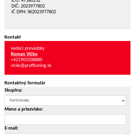
IČO: 47580232
DIČ: 2023977802
IČ DPH: SK2023977802
Kontakt
vedúci prevádzky
Roman Vlčko
+421903108880
vlcko@profituning.sk
Kontaktný formulár
Skupina:
Meno a priezvisko:
E-mail: