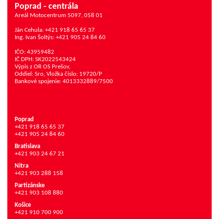
Poprad - centrála
Areál Motocentrum 5097, 058 01
Ján Cehula: +421 918 65 65 37
Ing. Ivan Šoltýs: +421 905 24 84 60
IČO: 43959482
IČ DPH: SK2022543424
Výpis z OR OS Prešov,
Oddiel: Sro, Vložka číslo: 19720/P
Bankové spojenie: 4013332889/7500
Poprad
+421 918 65 65 37
+421 905 24 84 60
Bratislava
+421 903 24 67 21
Nitra
+421 903 288 158
Partizánske
+421 903 108 880
Košice
+421 910 700 900