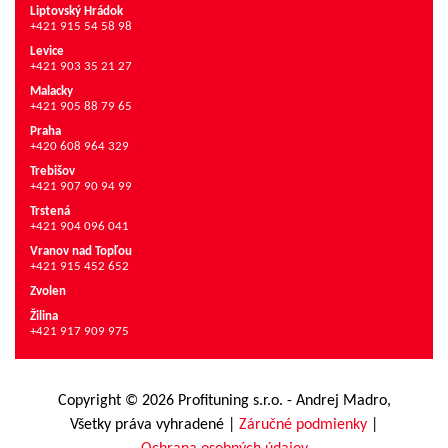
Liptovský Hrádok
+421 915 54 58 98
Levice
+421 903 35 21 27
Malacky
+421 905 88 79 65
Praha
+420 608 964 329
Trebišov
+421 907 90 94 99
Trstená
+421 904 096 041
Vranov nad Topľou
+421 915 452 652
Zvolen
Žilina
+421 917 909 975
Copyright © 2026 Profituning s.r.o. - Andrej Madro,
Všetky práva vyhradené
|
Záručné podmienky
|