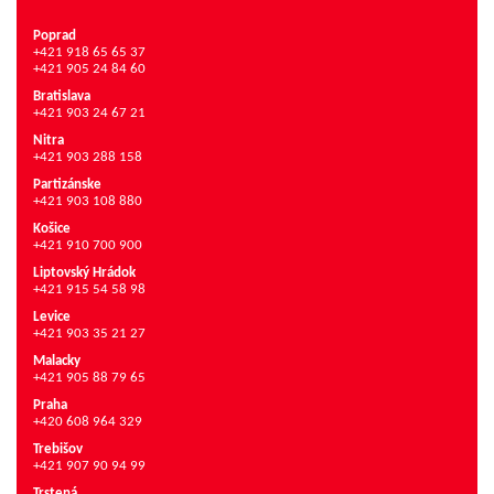
Poprad
+421 918 65 65 37
+421 905 24 84 60
Bratislava
+421 903 24 67 21
Nitra
+421 903 288 158
Partizánske
+421 903 108 880
Košice
+421 910 700 900
Liptovský Hrádok
+421 915 54 58 98
Levice
+421 903 35 21 27
Malacky
+421 905 88 79 65
Praha
+420 608 964 329
Trebišov
+421 907 90 94 99
Trstená