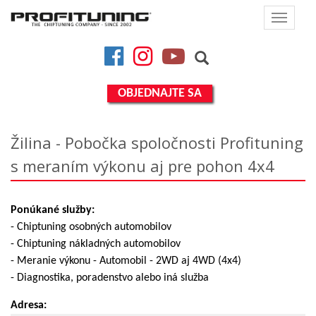
Toggle
navigat
Facebook
Instagram
YouTube
OBJEDNAJTE SA
Žilina - Pobočka spoločnosti Profituning
s meraním výkonu aj pre pohon 4x4
Ponúkané služby:
- Chiptuning osobných automobilov
- Chiptuning nákladných automobilov
- Meranie výkonu - Automobil - 2WD aj 4WD (4x4)
- Diagnostika, poradenstvo alebo iná služba
Adresa: