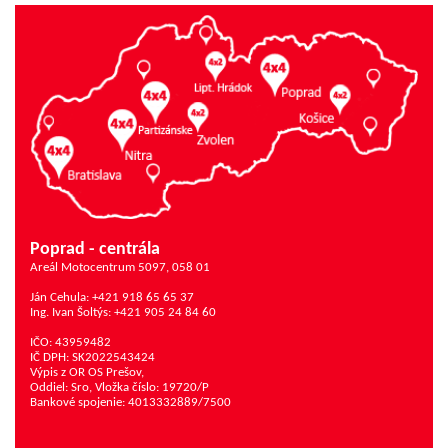
Poprad - centrála
Areál Motocentrum 5097, 058 01
Ján Cehula: +421 918 65 65 37
Ing. Ivan Šoltýs: +421 905 24 84 60
IČO: 43959482
IČ DPH: SK2022543424
Výpis z OR OS Prešov,
Oddiel: Sro, Vložka číslo: 19720/P
Bankové spojenie: 4013332889/7500