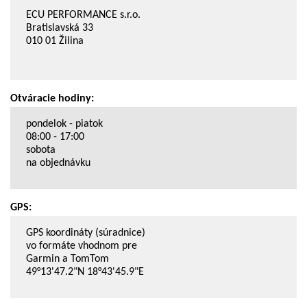
ECU PERFORMANCE s.r.o.
Bratislavská 33
010 01 Žilina
Otváracie hodiny:
pondelok - piatok
08:00 - 17:00
sobota
na objednávku
GPS:
GPS koordináty (súradnice)
vo formáte vhodnom pre
Garmin a TomTom
49°13'47.2"N 18°43'45.9"E