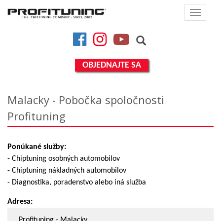
Toggle
navigat
Facebook
Instagram
YouTube
OBJEDNAJTE SA
Malacky - Pobočka spoločnosti
Profituning
Ponúkané služby:
- Chiptuning osobných automobilov
- Chiptuning nákladných automobilov
- Diagnostika, poradenstvo alebo iná služba
Adresa:
Profituning - Malacky