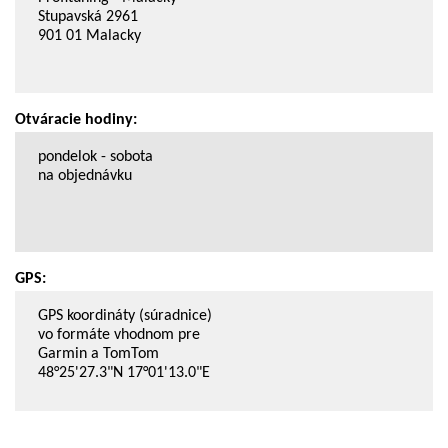
Stupavská 2961
901 01 Malacky
Otváracie hodiny:
pondelok - sobota
na objednávku
GPS:
GPS koordináty (súradnice)
vo formáte vhodnom pre
Garmin a TomTom
48°25'27.3"N 17°01'13.0"E