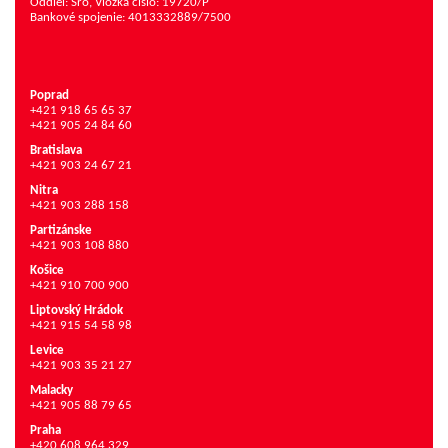
Oddiel: Sro, Vložka číslo: 19720/P
Bankové spojenie: 4013332889/7500
Poprad
+421 918 65 65 37
+421 905 24 84 60
Bratislava
+421 903 24 67 21
Nitra
+421 903 288 158
Partizánske
+421 903 108 880
Košice
+421 910 700 900
Liptovský Hrádok
+421 915 54 58 98
Levice
+421 903 35 21 27
Malacky
+421 905 88 79 65
Praha
+420 608 964 329