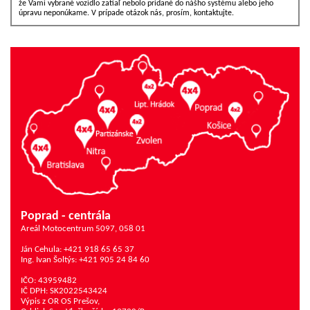
že Vami vybrané vozidlo zatiaľ nebolo pridané do nášho systému alebo jeho
úpravu neponúkame. V prípade otázok nás, prosím, kontaktujte.
Poprad - centrála
Areál Motocentrum 5097, 058 01
Ján Cehula: +421 918 65 65 37
Ing. Ivan Šoltýs: +421 905 24 84 60
IČO: 43959482
IČ DPH: SK2022543424
Výpis z OR OS Prešov,