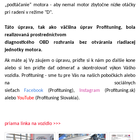
„podtáčanie“ motora - aby nemal motor zbytočne nízke otáčky
pri radení v režime "D".
Táto úprava, tak ako väčšina úprav Profituning, bola
realizovaná prostredníctvom
diagnosticého OBD rozhrania bez otvárania riadiacej
jednotky motora.
Ak máte aj Vy záujem o úpravu, príďte si k nám po ďalšie kone
alebo si len príďte dať odmerať a skontrolovať výkon Vášho
vozidla. Profituning - sme tu pre Vás na našich pobočkách alebo
na sociálnych
sieťach
Facebook
(Profituning),
Instagram
(Profituning.sk)
alebo
YouTube
(Profituning Slovakia).
priama linka na vozidlo >>>