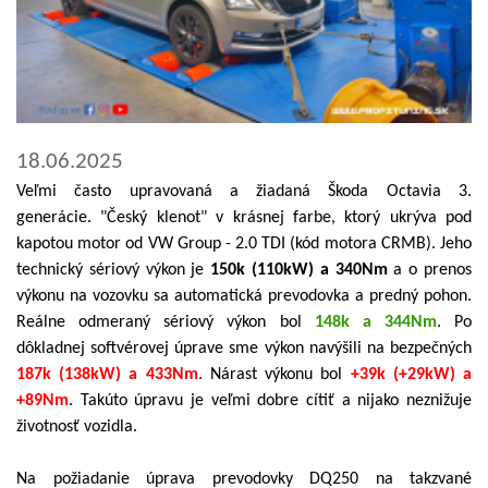
18.06.2025
Veľmi často upravovaná a žiadaná Škoda Octavia 3.
generácie. "Český klenot" v krásnej farbe, ktorý ukrýva pod
kapotou motor od VW Group - 2.0 TDI (kód motora CRMB). Jeho
technický sériový výkon je
150k (110kW) a 340Nm
a o prenos
výkonu na vozovku sa automatická prevodovka a predný pohon.
Reálne odmeraný sériový výkon bol
148k a 344Nm
. Po
dôkladnej softvérovej úprave sme výkon navýšili na bezpečných
187k (138kW) a 433Nm
. Nárast výkonu bol
+39k (+29kW) a
+89Nm
. Takúto úpravu je veľmi dobre cítiť a nijako neznižuje
životnosť vozidla.
Na požiadanie úprava prevodovky DQ250 na takzvané