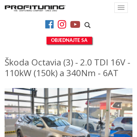
Toggle
navigat
Facebook
Instagram
YouTube
OBJEDNAJTE SA
Škoda Octavia (3) - 2.0 TDI 16V -
110kW (150k) a 340Nm - 6AT