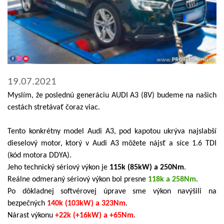
19.07.2021
Myslím, že poslednú generáciu AUDI A3 (8V) budeme na našich
cestách stretávať čoraz viac.
Tento konkrétny model Audi A3, pod kapotou ukrýva najslabší
dieselový motor, ktorý v Audi A3 môžete nájsť a síce 1.6 TDI
(kód motora DDYA).
Jeho technický sériový výkon je
115k (85kW) a 250Nm
.
Reálne odmeraný sériový výkon bol presne
118k a 258Nm
.
Po dôkladnej softvérovej úprave sme výkon navýšili na
bezpečných
140k (103kW) a 323Nm
.
Nárast výkonu
+22k (+16kW) a +65Nm
.