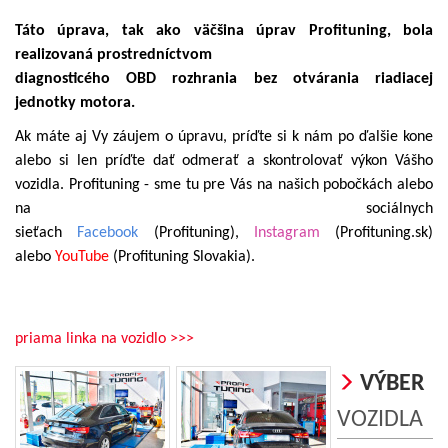
Táto úprava, tak ako väčšina úprav Profituning, bola
realizovaná prostredníctvom
diagnosticého OBD rozhrania bez otvárania riadiacej
jednotky motora.
Ak máte aj Vy záujem o úpravu, príďte si k nám po ďalšie kone
alebo si len príďte dať odmerať a skontrolovať výkon Vášho
vozidla. Profituning - sme tu pre Vás na našich pobočkách alebo
na sociálnych
sieťach
Facebook
(Profituning),
Instagram
(Profituning.sk)
alebo
YouTube
(Profituning Slovakia).
priama linka na vozidlo >>>
VÝBER
VOZIDLA