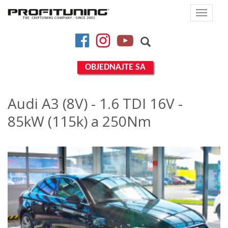
Toggle
navigat
Facebook
Instagram
YouTube
OBJEDNAJTE SA
Audi A3 (8V) - 1.6 TDI 16V -
85kW (115k) a 250Nm