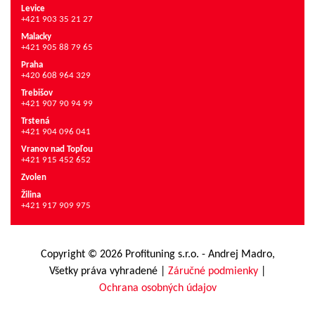
Levice
+421 903 35 21 27
Malacky
+421 905 88 79 65
Praha
+420 608 964 329
Trebišov
+421 907 90 94 99
Trstená
+421 904 096 041
Vranov nad Topľou
+421 915 452 652
Zvolen
Žilina
+421 917 909 975
Copyright © 2026 Profituning s.r.o. - Andrej Madro,
Všetky práva vyhradené
|
Záručné podmienky
|
Ochrana osobných údajov