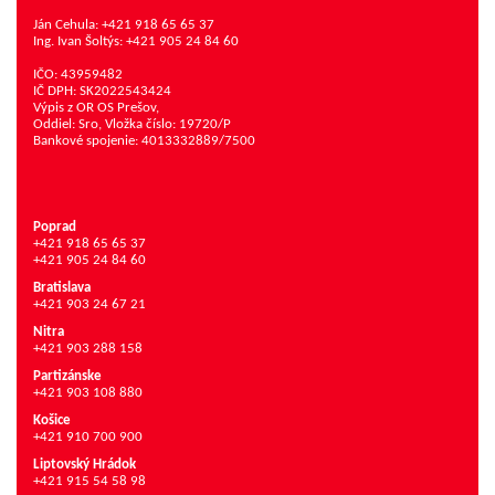
Ján Cehula: +421 918 65 65 37
Ing. Ivan Šoltýs: +421 905 24 84 60
IČO: 43959482
IČ DPH: SK2022543424
Výpis z OR OS Prešov,
Oddiel: Sro, Vložka číslo: 19720/P
Bankové spojenie: 4013332889/7500
Poprad
+421 918 65 65 37
+421 905 24 84 60
Bratislava
+421 903 24 67 21
Nitra
+421 903 288 158
Partizánske
+421 903 108 880
Košice
+421 910 700 900
Liptovský Hrádok
+421 915 54 58 98