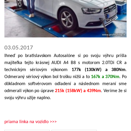
03.05.2017
Ihneď po bratislavskom Autosalóne si po svoju výhru prišla
majiteľka tejto krásnej AUDI A4 B8 s motorom 2.0TDi CR a
technickým sériovým výkonom
177k (130kW) a 380Nm
.
Odmeraný sériový výkon bol trošku nižší a to
167k a 370Nm
. Po
dôkladnom softvérovom odladení a následnom meraní sme
odmerali výkon po úprave
215k (158kW) a 439Nm
. Veríme že si
svoju výhru užije naplno.
priama linka na vozidlo >>>