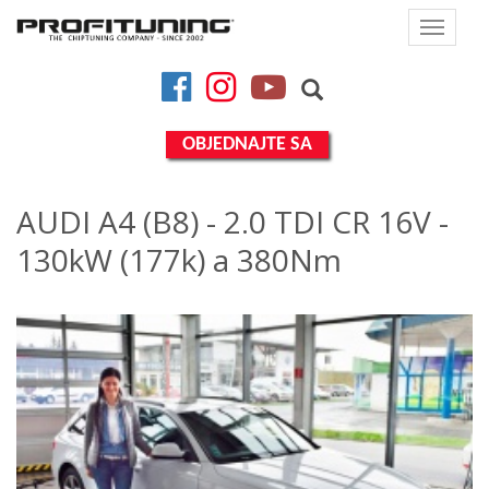
Toggle
navigat
Facebook
Instagram
YouTube
OBJEDNAJTE SA
AUDI A4 (B8) - 2.0 TDI CR 16V -
130kW (177k) a 380Nm