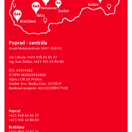
Poprad - centrála
Areál Motocentrum 5097, 058 01
Ján Cehula: +421 918 65 65 37
Ing. Ivan Šoltýs: +421 905 24 84 60
IČO: 43959482
IČ DPH: SK2022543424
Výpis z OR OS Prešov,
Oddiel: Sro, Vložka číslo: 19720/P
Bankové spojenie: 4013332889/7500
Poprad
+421 918 65 65 37
+421 905 24 84 60
Bratislava
+421 903 24 67 21