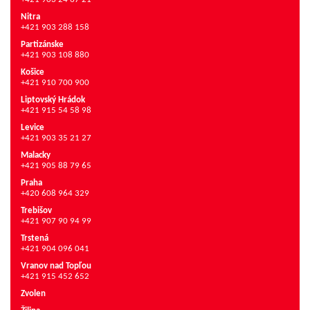
Nitra
+421 903 288 158
Partizánske
+421 903 108 880
Košice
+421 910 700 900
Liptovský Hrádok
+421 915 54 58 98
Levice
+421 903 35 21 27
Malacky
+421 905 88 79 65
Praha
+420 608 964 329
Trebišov
+421 907 90 94 99
Trstená
+421 904 096 041
Vranov nad Topľou
+421 915 452 652
Zvolen