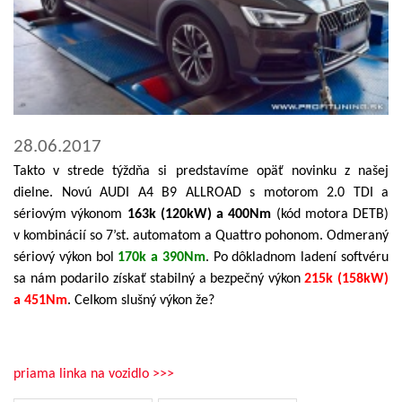
28.06.2017
Takto v strede týždňa si predstavíme opäť novinku z našej
dielne. Novú AUDI A4 B9 ALLROAD s motorom 2.0 TDI a
sériovým výkonom
163k (120kW) a 400Nm
(kód motora DETB)
v kombinácií so 7’st. automatom a Quattro pohonom. Odmeraný
sériový výkon bol
170k a 390Nm
. Po dôkladnom ladení softvéru
sa nám podarilo získať stabilný a bezpečný výkon
215k (158kW)
a 451Nm
. Celkom slušný výkon že?
priama linka na vozidlo >>>