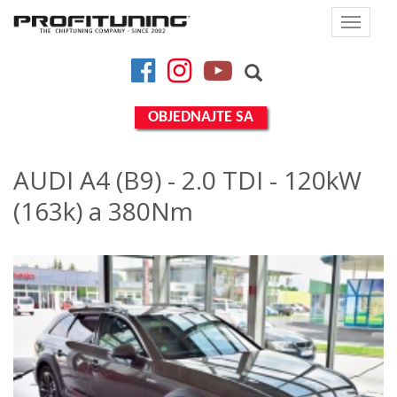
Toggle
navigat
Facebook
Instagram
YouTube
OBJEDNAJTE SA
AUDI A4 (B9) - 2.0 TDI - 120kW
(163k) a 380Nm