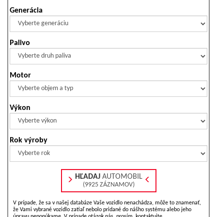
Generácia
Palivo
Motor
Výkon
Rok výroby
HĽADAJ
AUTOMOBIL
(9925 ZÁZNAMOV)
V prípade, že sa v našej databáze Vaše vozidlo nenachádza, môže to znamenať,
že Vami vybrané vozidlo zatiaľ nebolo pridané do nášho systému alebo jeho
úpravu neponúkame. V prípade otázok nás, prosím, kontaktujte.