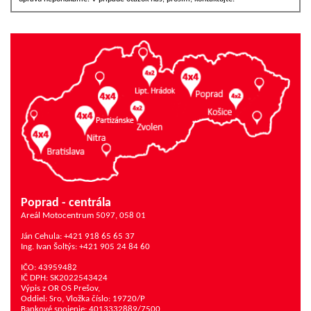
Poprad - centrála
Areál Motocentrum 5097, 058 01
Ján Cehula: +421 918 65 65 37
Ing. Ivan Šoltýs: +421 905 24 84 60
IČO: 43959482
IČ DPH: SK2022543424
Výpis z OR OS Prešov,
Oddiel: Sro, Vložka číslo: 19720/P
Bankové spojenie: 4013332889/7500