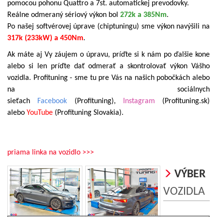
pomocou pohonu Quattro a 7st. automatickej prevodovky.
Reálne odmeraný sériový výkon bol
272k a 385Nm
.
Po našej softvérovej úprave (chiptuningu) sme výkon navýšili na
317k (233kW) a 450Nm
.
Ak máte aj Vy záujem o úpravu, príďte si k nám po ďalšie kone
alebo si len príďte dať odmerať a skontrolovať výkon Vášho
vozidla. Profituning - sme tu pre Vás na našich pobočkách alebo
na sociálnych
sieťach
Facebook
(Profituning),
Instagram
(Profituning.sk)
alebo
YouTube
(Profituning Slovakia).
priama linka na vozidlo >>>
VÝBER
VOZIDLA