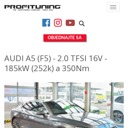
Toggle
navigat
Facebook
Instagram
YouTube
OBJEDNAJTE SA
AUDI A5 (F5) - 2.0 TFSI 16V -
185kW (252k) a 350Nm