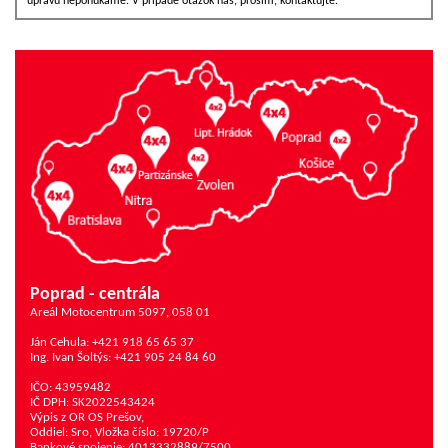
úpravu neponúkame. V prípade otázok nás, prosím, kontaktujte.
Poprad - centrála
Areál Motocentrum 5097, 058 01
Ján Cehula: +421 918 65 65 37
Ing. Ivan Šoltýs: +421 905 24 84 60
IČO: 43959482
IČ DPH: SK2022543424
Výpis z OR OS Prešov,
Oddiel: Sro, Vložka číslo: 19720/P
Bankové spojenie: 4013332889/7500