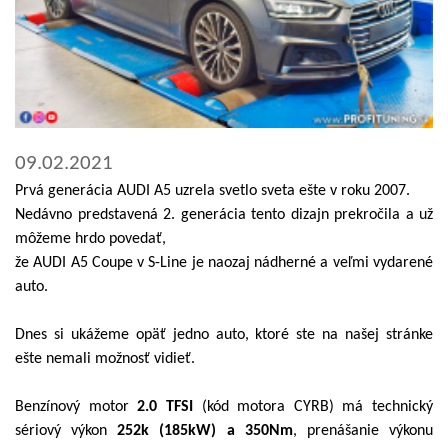
09.02.2021
Prvá generácia AUDI A5 uzrela svetlo sveta ešte v roku 2007.
Nedávno predstavená 2. generácia tento dizajn prekročila a už
môžeme hrdo povedať,
že AUDI A5 Coupe v S-Line je naozaj nádherné a veľmi vydarené
auto.
Dnes si ukážeme opäť jedno auto, ktoré ste na našej stránke
ešte nemali možnosť vidieť.
Benzínový motor
2.0 TFSI
(kód motora CYRB) má technický
sériový výkon
252k (185kW) a 350Nm
, prenášanie výkonu