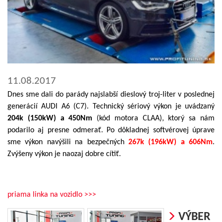
11.08.2017
Dnes sme dali do parády najslabší dieslový troj-liter v poslednej
generácií AUDI A6 (C7). Technický sériový výkon je uvádzaný
204k (150kW) a 450Nm
(kód motora CLAA), ktorý sa nám
podarilo aj presne odmerať. Po dôkladnej softvérovej úprave
sme výkon navýšili na bezpečných
267k (196kW) a 606Nm
.
Zvýšeny výkon je naozaj dobre cítiť.
priama linka na vozidlo >>>
VÝBER