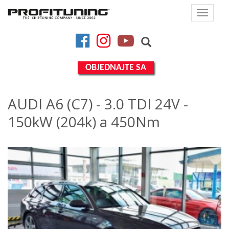
Toggle
navigat
Facebook
Instagram
YouTube
OBJEDNAJTE SA
AUDI A6 (C7) - 3.0 TDI 24V -
150kW (204k) a 450Nm