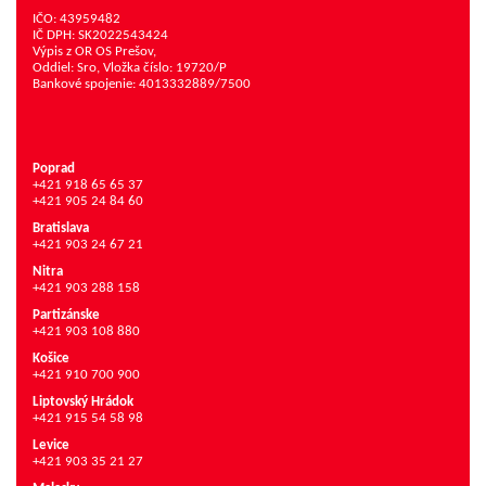
IČO: 43959482
IČ DPH: SK2022543424
Výpis z OR OS Prešov,
Oddiel: Sro, Vložka číslo: 19720/P
Bankové spojenie: 4013332889/7500
Poprad
+421 918 65 65 37
+421 905 24 84 60
Bratislava
+421 903 24 67 21
Nitra
+421 903 288 158
Partizánske
+421 903 108 880
Košice
+421 910 700 900
Liptovský Hrádok
+421 915 54 58 98
Levice
+421 903 35 21 27