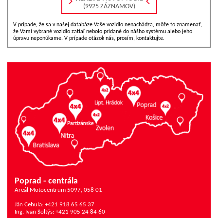
(9925 ZÁZNAMOV)
V prípade, že sa v našej databáze Vaše vozidlo nenachádza, môže to znamenať,
že Vami vybrané vozidlo zatiaľ nebolo pridané do nášho systému alebo jeho
úpravu neponúkame. V prípade otázok nás, prosím, kontaktujte.
Poprad - centrála
Areál Motocentrum 5097, 058 01
Ján Cehula: +421 918 65 65 37
Ing. Ivan Šoltýs: +421 905 24 84 60