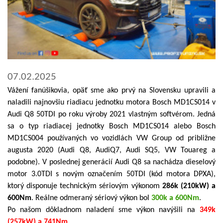
07.02.2025
Vážení fanúšikovia, opäť sme ako prvý na Slovensku upravili a
naladili najnovšiu riadiacu jednotku motora Bosch MD1CS014 v
Audi Q8 50TDI po roku výroby 2021 vlastným softvérom. Jedná
sa o typ riadiacej jednotky Bosch MD1CS014 alebo Bosch
MD1CS004 používaných vo vozidlách VW Group od približne
augusta 2020 (Audi Q8, AudiQ7, Audi SQ5, VW Touareg a
podobne). V poslednej generácií Audi Q8 sa nachádza dieselový
motor 3.0TDI s novým označením 50TDI (kód motora DPXA),
ktorý disponuje technickým sériovým výkonom
286k (210kW) a
600Nm
. Reálne odmeraný sériový výkon bol
300k a 600Nm
.
Po našom dôkladnom naladení sme výkon navýšili na
349k
(257kW) a 741Nm
.