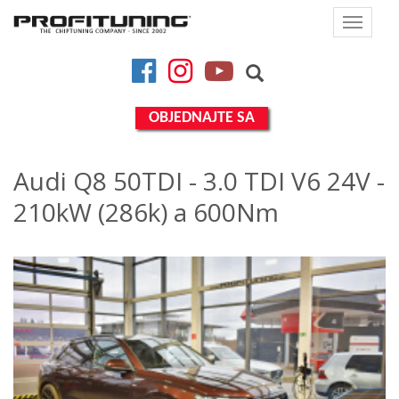
Toggle
navigat
Facebook
Instagram
YouTube
OBJEDNAJTE SA
Audi Q8 50TDI - 3.0 TDI V6 24V -
210kW (286k) a 600Nm