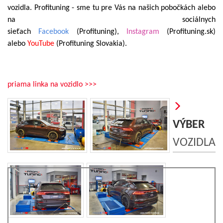
vozidla. Profituning - sme tu pre Vás na našich pobočkách alebo
na sociálnych
sieťach
Facebook
(Profituning),
Instagram
(Profituning.sk)
alebo
YouTube
(Profituning Slovakia).
priama linka na vozidlo >>>
VÝBER
VOZIDLA