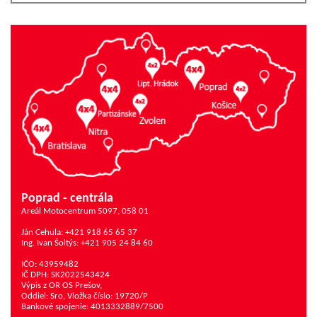
Poprad - centrála
Areál Motocentrum 5097, 058 01
Ján Cehula: +421 918 65 65 37
Ing. Ivan Šoltýs: +421 905 24 84 60
IČO: 43959482
IČ DPH: SK2022543424
Výpis z OR OS Prešov,
Oddiel: Sro, Vložka číslo: 19720/P
Bankové spojenie: 4013332889/7500