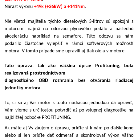
Nárast výkonu
+49k (+36kW) a +141Nm
.
Nie všetci majitelia týchto dieselových 3-litrov sú spokojní s
motorom, najmä na odozvou plynového pedálu a následnú
akceleráciu napríklad na semafore. Túto odozvu sa nám
podarilo čiastočne vylepšiť v rámci softvérových možností
motora. V tomto prípade sme upravili aj tlak oleja v motore.
Táto úprava, tak ako väčšina úprav Profituning, bola
realizovaná prostredníctvom
diagnosticého OBD rozhrania bez otvárania riadiacej
jednotky motora.
To, či sa aj Váš motor s touto riadiacou jednotkou dá upraviť,
Vám vieme s určitosťou potvrdiť až po vstupnej diagnostike na
najbližšej pobočke PROFITUNING.
Ak máte aj Vy záujem o úpravu, príďte si k nám po ďalšie kone
alebo si len príďte dať odmerať a skontrolovať výkon Vášho