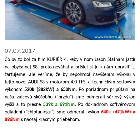
07.07.2017
Čo by to bol za film KURIÉR 4, keby v ňom Jason Statham jazdí
na obyčajnej S8, preto neváhal a prišiel si ju k nám upraviť ...
žartujeme, ale veríme, že by nepohrdol navýšením výkonu v
tejto novej AUDI S8 s motorom 4.0 TFSI a technickým sériovým
výkonom
520k (382kW) a 650Nm
. Po poriadnom pripútaní na
našu valcovú skúšobňu ("brzdu") sme odmerali sériový výkon
vyšší a to presne
539k a 691Nm
. Po dôkladnom softvérovom
odladení ("chiptuningu") sme odmerali výkon
640k (471kW) a
896Nm
s naozaj krásnym priebehom.