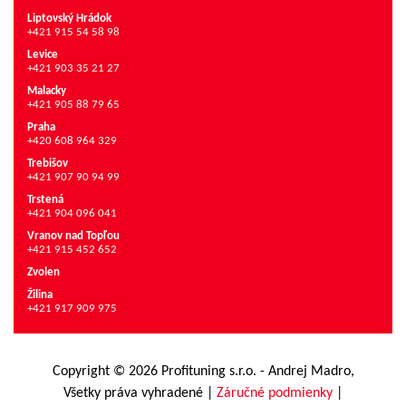
Liptovský Hrádok
+421 915 54 58 98
Levice
+421 903 35 21 27
Malacky
+421 905 88 79 65
Praha
+420 608 964 329
Trebišov
+421 907 90 94 99
Trstená
+421 904 096 041
Vranov nad Topľou
+421 915 452 652
Zvolen
Žilina
+421 917 909 975
Copyright © 2026 Profituning s.r.o. - Andrej Madro,
Všetky práva vyhradené
|
Záručné podmienky
|