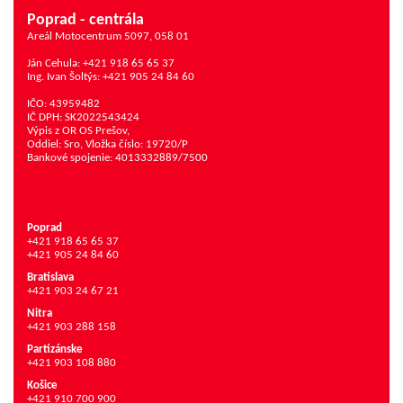
Poprad - centrála
Areál Motocentrum 5097, 058 01
Ján Cehula: +421 918 65 65 37
Ing. Ivan Šoltýs: +421 905 24 84 60
IČO: 43959482
IČ DPH: SK2022543424
Výpis z OR OS Prešov,
Oddiel: Sro, Vložka číslo: 19720/P
Bankové spojenie: 4013332889/7500
Poprad
+421 918 65 65 37
+421 905 24 84 60
Bratislava
+421 903 24 67 21
Nitra
+421 903 288 158
Partizánske
+421 903 108 880
Košice
+421 910 700 900