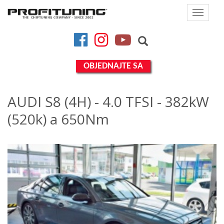
Toggle
navigat
Facebook
Instagram
YouTube
OBJEDNAJTE SA
AUDI S8 (4H) - 4.0 TFSI - 382kW
(520k) a 650Nm