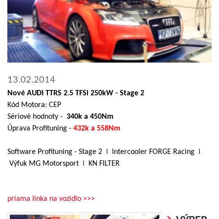
13.02.2014
Nové AUDI TTRS 2.5 TFSi 250kW - Stage 2
Kód Motora: CEP
Sériové hodnoty -
340k a 450Nm
Úprava Profituning -
432k a 558Nm
Software Profituning - Stage 2
l
Intercooler FORGE Racing
l
Výfuk MG Motorsport
l
KN FILTER
priama linka na vozidlo >>>