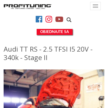
Toggle
navigat
Facebook
Instagram
YouTube
OBJEDNAJTE SA
Audi TT RS - 2.5 TFSI I5 20V -
340k - Stage II