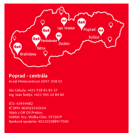
Poprad - centrála
Areál Motocentrum 5097, 058 01
Ján Cehula: +421 918 65 65 37
Ing. Ivan Šoltýs: +421 905 24 84 60
IČO: 43959482
IČ DPH: SK2022543424
Výpis z OR OS Prešov,
Oddiel: Sro, Vložka číslo: 19720/P
Bankové spojenie: 4013332889/7500