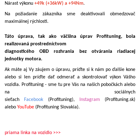
Nárast výkonu
+49k (+36kW) a +94Nm
.
Na požiadanie zákazníka sme deaktivovali obmedzovač
maximálnej rýchlosti.
Táto úprava, tak ako väčšina úprav Profituning, bola
realizovaná prostredníctvom
diagnosticého OBD rozhrania bez otvárania riadiacej
jednotky motora.
Ak máte aj Vy záujem o úpravu, príďte si k nám po ďalšie kone
alebo si len príďte dať odmerať a skontrolovať výkon Vášho
vozidla. Profituning - sme tu pre Vás na našich pobočkách alebo
na sociálnych
sieťach
Facebook
(Profituning),
Instagram
(Profituning.sk)
alebo
YouTube
(Profituning Slovakia).
priama linka na vozidlo >>>