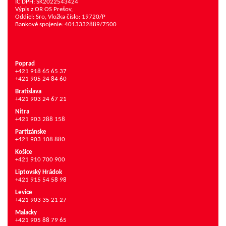
IČ DPH: SK2022543424
Výpis z OR OS Prešov,
Oddiel: Sro, Vložka číslo: 19720/P
Bankové spojenie: 4013332889/7500
Poprad
+421 918 65 65 37
+421 905 24 84 60
Bratislava
+421 903 24 67 21
Nitra
+421 903 288 158
Partizánske
+421 903 108 880
Košice
+421 910 700 900
Liptovský Hrádok
+421 915 54 58 98
Levice
+421 903 35 21 27
Malacky
+421 905 88 79 65