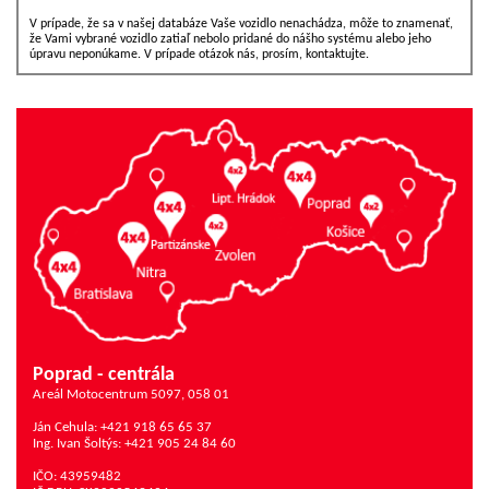
V prípade, že sa v našej databáze Vaše vozidlo nenachádza, môže to znamenať,
že Vami vybrané vozidlo zatiaľ nebolo pridané do nášho systému alebo jeho
úpravu neponúkame. V prípade otázok nás, prosím, kontaktujte.
Poprad - centrála
Areál Motocentrum 5097, 058 01
Ján Cehula: +421 918 65 65 37
Ing. Ivan Šoltýs: +421 905 24 84 60
IČO: 43959482