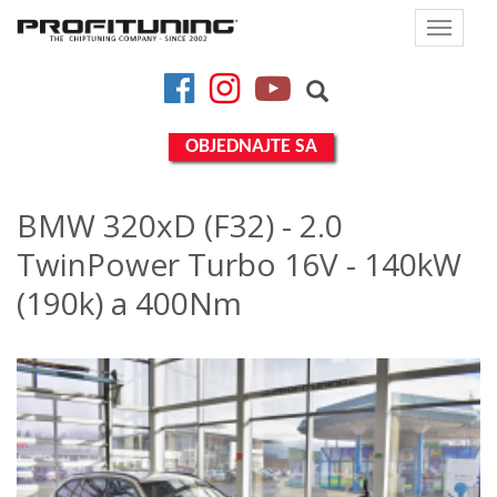
Toggle
navigat
Facebook
Instagram
YouTube
OBJEDNAJTE SA
BMW 320xD (F32) - 2.0
TwinPower Turbo 16V - 140kW
(190k) a 400Nm