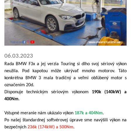
06.03.2023
Rada BMW F3x a jej verzia Touring si dlho svoj sériový výkon
neužila. Pod kapotou môže ukrývať mnoho motorov. Táto
konkrétna BMW 3 mala tradičný a veľmi obľúbený motor s
označením 20d.
Disponuje technickým sériovým výkonom
190k (140kW) a
400Nm
.
Vstupné meranie nám ukázalo výkon
187k a 404Nm
.
Po našej štandardnej softvérovej úprave sme navýšili výkon na
bezpečných
236k (174kW) a 500Nm
.