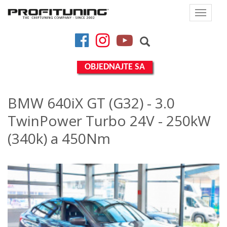
Toggle
navigat
Facebook
Instagram
YouTube
OBJEDNAJTE SA
BMW 640iX GT (G32) - 3.0
TwinPower Turbo 24V - 250kW
(340k) a 450Nm