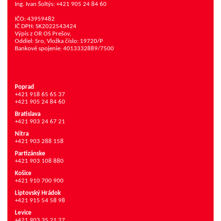
Ing. Ivan Šoltýs: +421 905 24 84 60
IČO: 43959482
IČ DPH: SK2022543424
Výpis z OR OS Prešov,
Oddiel: Sro, Vložka číslo: 19720/P
Bankové spojenie: 4013332889/7500
Poprad
+421 918 65 65 37
+421 905 24 84 60
Bratislava
+421 903 24 67 21
Nitra
+421 903 288 158
Partizánske
+421 903 108 880
Košice
+421 910 700 900
Liptovský Hrádok
+421 915 54 58 98
Levice
+421 903 35 21 27