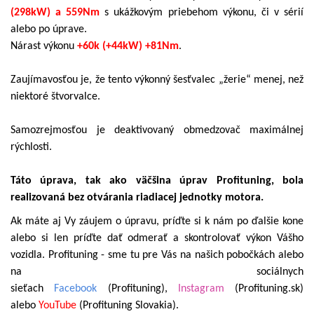
(298kW) a 559Nm
s ukážkovým priebehom výkonu, či v sérií
alebo po úprave.
Nárast výkonu
+60k (+44kW) +81Nm
.
Zaujímavosťou je, že tento výkonný šesťvalec „žerie“ menej, než
niektoré štvorvalce.
Samozrejmosťou je deaktivovaný obmedzovač maximálnej
rýchlosti.
Táto úprava, tak ako väčšina úprav Profituning, bola
realizovaná bez otvárania riadiacej jednotky motora.
Ak máte aj Vy záujem o úpravu, príďte si k nám po ďalšie kone
alebo si len príďte dať odmerať a skontrolovať výkon Vášho
vozidla. Profituning - sme tu pre Vás na našich pobočkách alebo
na sociálnych
sieťach
Facebook
(Profituning),
Instagram
(Profituning.sk)
alebo
YouTube
(Profituning Slovakia).