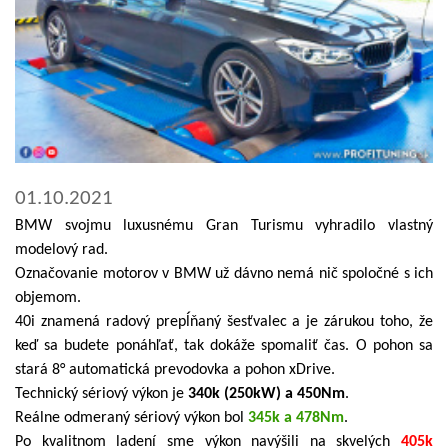
01.10.2021
BMW svojmu luxusnému Gran Turismu vyhradilo vlastný
modelový rad.
Označovanie motorov v BMW už dávno nemá nič spoločné s ich
objemom.
40i znamená radový prepĺňaný šesťvalec a je zárukou toho, že
keď sa budete ponáhľať, tak dokáže spomaliť čas. O pohon sa
stará 8° automatická prevodovka a pohon xDrive.
Technický sériový výkon je
340k (250kW) a 450Nm
.
Reálne odmeraný sériový výkon bol
345k a 478Nm
.
Po kvalitnom ladení sme výkon navýšili na skvelých
405k