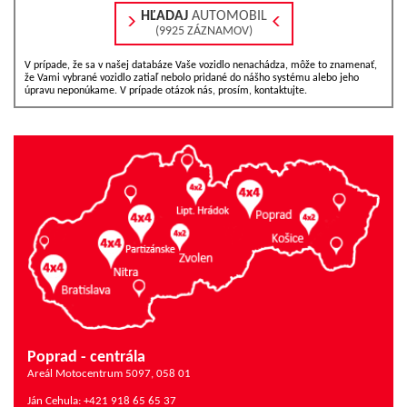
HĽADAJ
AUTOMOBIL
(9925 ZÁZNAMOV)
V prípade, že sa v našej databáze Vaše vozidlo nenachádza, môže to znamenať,
že Vami vybrané vozidlo zatiaľ nebolo pridané do nášho systému alebo jeho
úpravu neponúkame. V prípade otázok nás, prosím, kontaktujte.
Poprad - centrála
Areál Motocentrum 5097, 058 01
Ján Cehula: +421 918 65 65 37