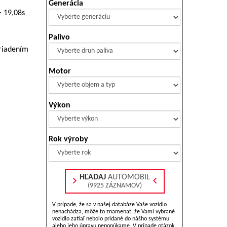
Generácia
> 19,08s
Palivo
ariadením
Motor
Výkon
Rok výroby
HĽADAJ
AUTOMOBIL
(9925 ZÁZNAMOV)
V prípade, že sa v našej databáze Vaše vozidlo
nenachádza, môže to znamenať, že Vami vybrané
vozidlo zatiaľ nebolo pridané do nášho systému
alebo jeho úpravu neponúkame. V prípade otázok