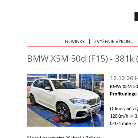
NOVINKY
ZVÝŠENIE VÝKONU
BMW X5M 50d (F15) - 381k
12.12.201
BMW X5M 50d 
Profituningu
Odmerané zrýc
120Km/h -> 3,
0-1/4 míle ->