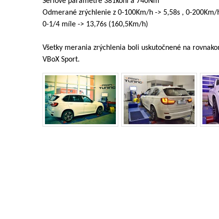
Sériové parametre 381koní a 740Nm
Odmerané zrýchlenie z 0-100Km/h -> 5,58s , 0-200Km/h 
0-1/4 míle -> 13,76s (160,5Km/h)
Všetky merania zrýchlenia boli uskutočnené na rovna
VBoX Sport.