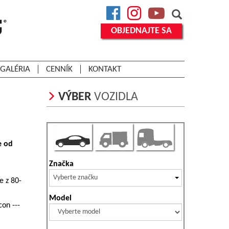
Facebook
Instagram
YouTube
OBJEDNAJTE SA
GALÉRIA
CENNÍK
KONTAKT
VÝBER
VOZIDLA
e od
Značka
Vyberte značku
e z 80-
Model
on ---