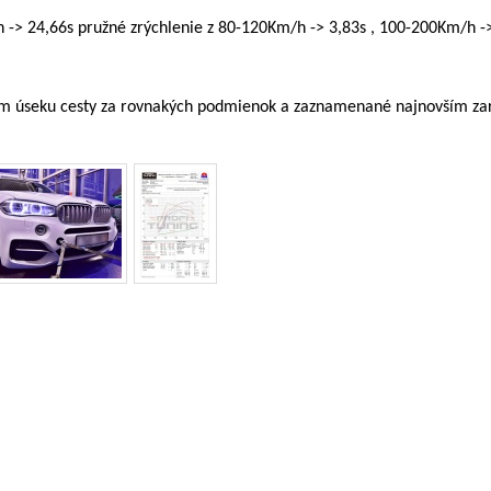
-> 24,66s pružné zrýchlenie z 80-120Km/h -> 3,83s , 100-200Km/h -
kom úseku cesty za rovnakých podmienok a zaznamenané najnovším z