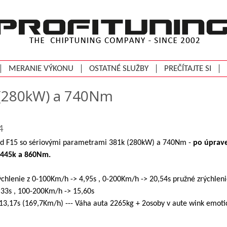
MERANIE VÝKONU
OSTATNÉ SLUŽBY
PREČÍTAJTE SI
 (280kW) a 740Nm
4
F15 so sériovými parametrami 381k (280kW) a 740Nm -
po úprav
 445k a 860Nm.
hlenie z 0-100Km/h -> 4,95s , 0-200Km/h -> 20,54s pružné zrýchleni
33s , 100-200Km/h -> 15,60s
 13,17s (169,7Km/h) --- Váha auta 2265kg + 2osoby v aute wink emotic