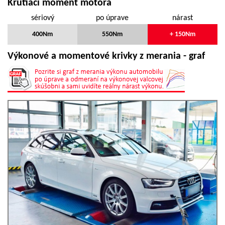
Krútiaci moment motora
sériový
po úprave
nárast
400Nm
550Nm
+ 150Nm
Výkonové a momentové krivky z merania - graf