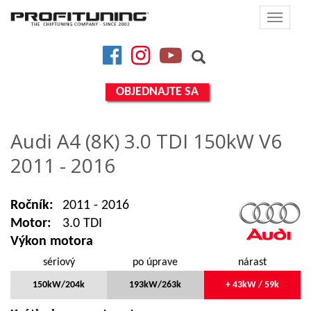
Toggle
navigat
Facebook
Instagram
YouTube
OBJEDNAJTE SA
Audi A4 (8K) 3.0 TDI 150kW V6
2011 - 2016
Ročník:
2011 - 2016
Motor:
3.0 TDI
Výkon motora
sériový
po úprave
nárast
150kW/204k
193kW/263k
+ 43kW / 59k