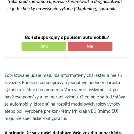
treba pred samotnou úpravou skontrolovať a diagnostikovať,
či je technicky na zvýšenie výkonu (Chiptuning) spôsobilé.
Boli ste spokojný s popisom automobilu?
Áno
Nie
Zobrazované údaje majú iba informatívny charakter a nie sú
záväzné. Konečnú cenu úpravy a jednotlivé hodnoty nárastu
výkonu a krútiaceho momentu Vám vieme poskytnúť až po
návšteve pobočky a po meraní výkonu. Ojedinele sa totiž stáva,
že automobily, ktoré sú na rozpätí modelových rokov výroby
alebo boli vyrobené pre konkrétny trh krajín EÚ (mimo EÚ),
majú iné špecifické konfigurácie.
V prípade, že sa v našej databáze Vaše vozidlo nenachádza,