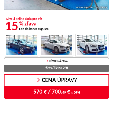
Skvelá online akcia pre Vás
15
% zľava
Len do konca augusta
PÔVODNÁ
CENA
670 € / 824 €
s DPH
CENA
ÚPRAVY
570 € / 700.
€
49
s DPH