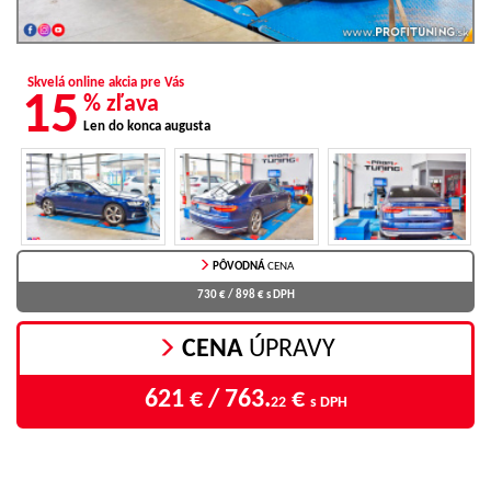
Skvelá online akcia pre Vás
15
% zľava
Len do konca augusta
PÔVODNÁ
CENA
730 € / 898 €
s DPH
CENA
ÚPRAVY
621 € / 763.
€
22
s DPH