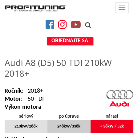
Toggle
navigat
Facebook
Instagram
YouTube
OBJEDNAJTE SA
Audi A8 (D5) 50 TDI 210kW
2018+
Ročník:
2018+
Motor:
50 TDI
Výkon motora
sériový
po úprave
nárast
210kW/286k
248kW/338k
+ 38kW / 52k