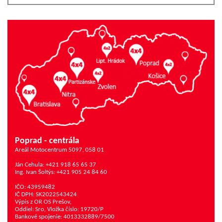
Poprad - centrála
Areál Motocentrum 5097, 058 01
Ján Cehula: +421 918 65 65 37
Ing. Ivan Šoltýs: +421 905 24 84 60
IČO: 43959482
IČ DPH: SK2022543424
Výpis z OR OS Prešov,
Oddiel: Sro, Vložka číslo: 19720/P
Bankové spojenie: 4013332889/7500