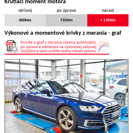
Krútiaci moment motora
sériový
po úprave
nárast
600Nm
735Nm
+ 135Nm
Výkonové a momentové krivky z merania - graf