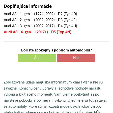
Doplňujúce informácie
Audi A8 - 1. gen. - (1994–2002) - D2 (Typ 4D)
Audi A8 - 2. gen. - (2002–2009) - D3 (Typ 4E)
Audi A8 - 3. gen. - (2009–2017) - D4 (Typ 4H)
Audi A8 - 4. gen. - (2017+) - D5 (Typ 4N)
Boli ste spokojný s popisom automobilu?
Áno
Nie
Zobrazované údaje majú iba informatívny charakter a nie sú
záväzné. Konečnú cenu úpravy a jednotlivé hodnoty nárastu
výkonu a krútiaceho momentu Vám vieme poskytnúť až po
návšteve pobočky a po meraní výkonu. Ojedinele sa totiž stáva,
že automobily, ktoré sú na rozpätí modelových rokov výroby
alebo boli vyrobené pre konkrétny trh krajín EÚ (mimo EÚ),