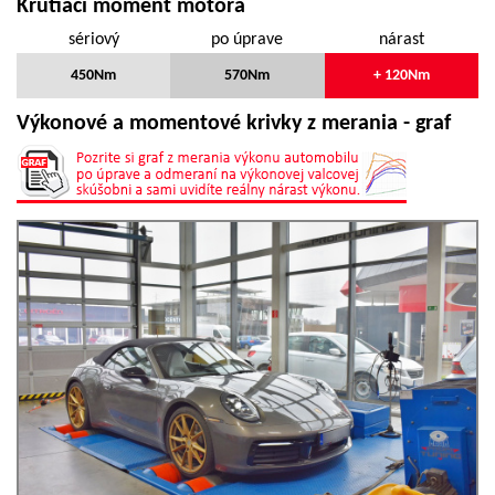
Krútiaci moment motora
sériový
po úprave
nárast
450Nm
570Nm
+ 120Nm
Výkonové a momentové krivky z merania - graf