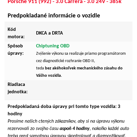
Porsche 911 (992) - 3.0 Carrera - 3.0 24V - 385k
Predpokladané informácie o vozidle
Kód
DKCA a DRTA
motora:
Spôsob
Chiptuning OBD
úpravy:
Zvýšenie výkonu sa realizuje priamo programátorom
cez diagnostické rozhranie OBD II,
teda
bez akéhokoľvek mechanického zásahu do
Vášho vozidla
.
Riadiaca
jednotka:
Predpokladaná doba úpravy pri tomto type vozidla: 3
hodiny
Prosíme našich ctených zákazníkov, aby si na úpravu výkonu
rezervovali zo svojho času
aspoň 4 hodiny
, nakoľko každé auto
treba pred samotnou úpravou skontrolovať a diagnostikovať,