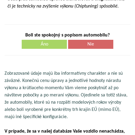
či je technicky na zvýšenie výkonu (Chiptuning) spôsobilé.
Boli ste spokojný s popisom automobilu?
Áno
Nie
Zobrazované údaje majú iba informatívny charakter a nie sú
záväzné. Konečnú cenu úpravy a jednotlivé hodnoty nárastu
výkonu a krútiaceho momentu Vám vieme poskytnúť až po
návšteve pobočky a po meraní výkonu. Ojedinele sa totiž stáva,
že automobily, ktoré sú na rozpätí modelových rokov výroby
alebo boli vyrobené pre konkrétny trh krajín EÚ (mimo EÚ),
majú iné špecifické konfigurácie.
V prípade, že sa v našej databáze Vaše vozidlo nenachádza,