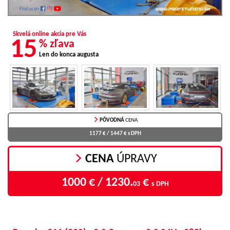
Skvelá online akcia pre Vás
15
% zľava
Len do konca augusta
PÔVODNÁ
CENA
1177 € / 1447 €
s DPH
CENA
ÚPRAVY
1000 € / 1230.
€
03
s DPH