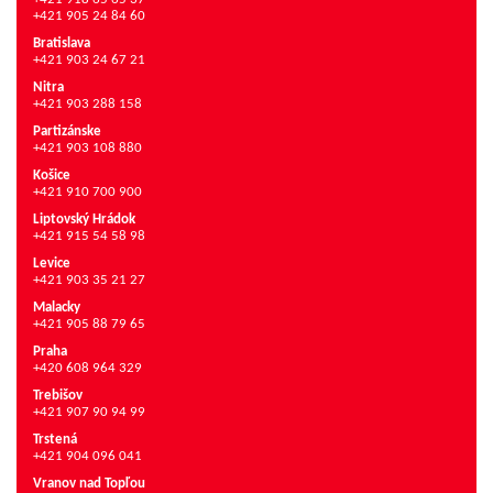
+421 905 24 84 60
Bratislava
+421 903 24 67 21
Nitra
+421 903 288 158
Partizánske
+421 903 108 880
Košice
+421 910 700 900
Liptovský Hrádok
+421 915 54 58 98
Levice
+421 903 35 21 27
Malacky
+421 905 88 79 65
Praha
+420 608 964 329
Trebišov
+421 907 90 94 99
Trstená
+421 904 096 041
Vranov nad Topľou