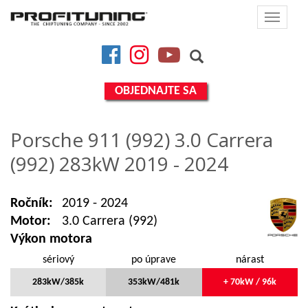
Toggle
navigat
Facebook
Instagram
YouTube
OBJEDNAJTE SA
Porsche 911 (992) 3.0 Carrera
(992) 283kW 2019 - 2024
Ročník:
2019 - 2024
Motor:
3.0 Carrera (992)
Výkon motora
sériový
po úprave
nárast
283kW/385k
353kW/481k
+ 70kW / 96k