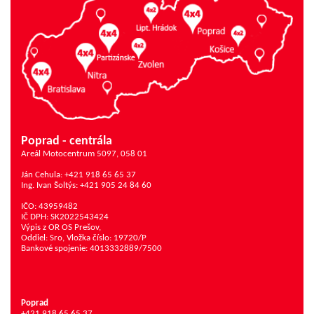
Poprad - centrála
Areál Motocentrum 5097, 058 01
Ján Cehula: +421 918 65 65 37
Ing. Ivan Šoltýs: +421 905 24 84 60
IČO: 43959482
IČ DPH: SK2022543424
Výpis z OR OS Prešov,
Oddiel: Sro, Vložka číslo: 19720/P
Bankové spojenie: 4013332889/7500
Poprad
+421 918 65 65 37