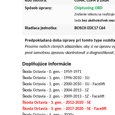
Kód motora:
CUNA, CUPA a DJGA
Spôsob úpravy:
Chiptuning OBD
Zvýšenie výkonu sa realizuj
teda
bez akéhokoľvek mec
Riadiaca jednotka:
BOSCH EDC17 C64
Predpokladaná doba úpravy pri tomto type vozidla
Prosíme našich ctených zákazníkov, aby si na úpravu v
pred samotnou úpravou skontrolovať a diagnostikovať, 
Doplňujúce informácie
Škoda Octavia - 0. gen. - 1959-1971
Škoda Octavia - 1. gen. - 1996-2010 - 1U
Škoda Octavia - 1. gen. - 2000-2010 - 1U - Facelift
Škoda Octavia - 2. gen. - 2004-2013 - 1Z
Škoda Octavia - 2. gen. - 2009-2013 - 1Z - Facelift
Škoda Octavia - 3. gen. - 2012-2020 - 5E
Škoda Octavia - 3. gen. - 2017-2020 - 5E - Facelift