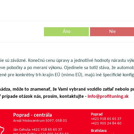
Áno
Nie
ie sú záväzné. Konečnú cenu úpravy a jednotlivé hodnoty nárastu výk
 pobočky a po meraní výkonu. Ojedinele sa totiž stáva, že automobi
ené pre konkrétny trh krajín EÚ (mimo EÚ), majú iné špecifické konfig
chádza, môže to znamenať, že Vami vybrané vozidlo zatiaľ nebolo p
prípade otázok nás, prosím, kontaktujte -
info@profituning.sk
Poprad - centrála
Poprad
+421 918 65 65 37
Areál Motocentrum 5097, 058 01
+421 905 24 84 60
Ján Cehula: +421 918 65 65 37
Bratislava