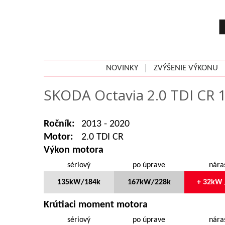
NOVINKY
ZVÝŠENIE VÝKONU
SKODA Octavia 2.0 TDI CR 
Ročník:
2013 - 2020
Motor:
2.0 TDI CR
Výkon motora
sériový
po úprave
nára
135kW/184k
167kW/228k
+ 32kW 
Krútiaci moment motora
sériový
po úprave
nára