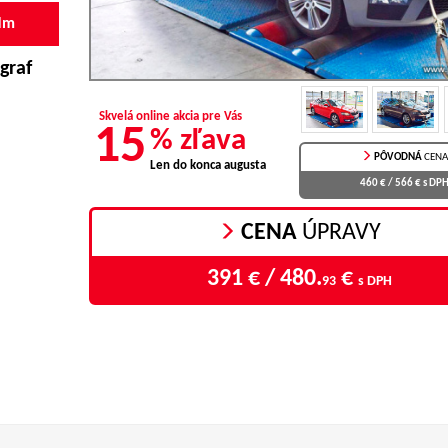
Nm
graf
Skvelá online akcia pre Vás
15
% zľava
PÔVODNÁ
CENA
Len do konca augusta
460 € / 566 €
s DP
CENA
ÚPRAVY
391 € / 480.
€
93
s DPH