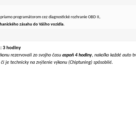
e priamo programátorom cez diagnostické rozhranie OBD II,
hanického zásahu do Vášho vozidla
.
: 3 hodiny
ýkonu rezervovali zo svojho času
aspoň 4 hodiny
, nakoľko každé auto t
či je technicky na zvýšenie výkonu (Chiptuning) spôsobilé.