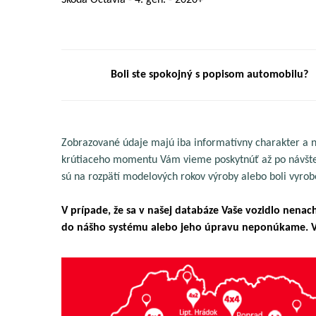
Škoda Octavia - 4. gen. - 2020+
Boli ste spokojný s popisom automobilu?
Zobrazované údaje majú iba informatívny charakter a n
krútiaceho momentu Vám vieme poskytnúť až po návšteve
sú na rozpätí modelových rokov výroby alebo boli vyrob
V prípade, že sa v našej databáze Vaše vozidlo nena
do nášho systému alebo jeho úpravu neponúkame. V 