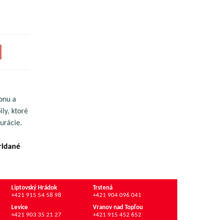
onu a
ly, ktoré
urácie.
ridané
Liptovský Hrádok
Trstená
+421 915 54 58 98
+421 904 096 041
Levice
Vranov nad Topľou
+421 903 35 21 27
+421 915 452 652