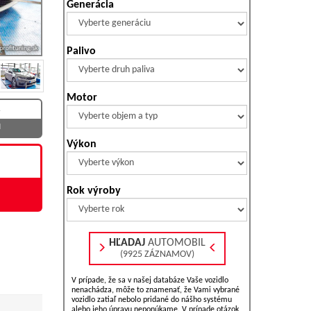
Generácia
Palivo
Motor
H
Výkon
Rok výroby
HĽADAJ
AUTOMOBIL
(9925 ZÁZNAMOV)
V prípade, že sa v našej databáze Vaše vozidlo
nenachádza, môže to znamenať, že Vami vybrané
vozidlo zatiaľ nebolo pridané do nášho systému
alebo jeho úpravu neponúkame. V prípade otázok