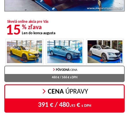
Skvelá online akcia pre Vás
15
% zľava
Len do konca augusta
PÔVODNÁ
CENA
460 € / 566 €
s DPH
CENA
ÚPRAVY
391 € / 480.
€
93
s DPH