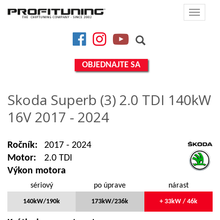
Toggle
navigat
Facebook
Instagram
YouTube
OBJEDNAJTE SA
Skoda Superb (3) 2.0 TDI 140kW
16V 2017 - 2024
Ročník:
2017 - 2024
Motor:
2.0 TDI
Výkon motora
sériový
po úprave
nárast
140kW/190k
173kW/236k
+ 33kW / 46k