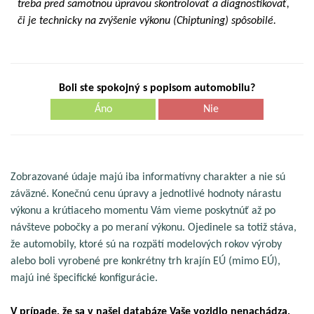
treba pred samotnou úpravou skontrolovať a diagnostikovať,
či je technicky na zvýšenie výkonu (Chiptuning) spôsobilé.
Boli ste spokojný s popisom automobilu?
Áno
Nie
Zobrazované údaje majú iba informatívny charakter a nie sú
záväzné. Konečnú cenu úpravy a jednotlivé hodnoty nárastu
výkonu a krútiaceho momentu Vám vieme poskytnúť až po
návšteve pobočky a po meraní výkonu. Ojedinele sa totiž stáva,
že automobily, ktoré sú na rozpätí modelových rokov výroby
alebo boli vyrobené pre konkrétny trh krajín EÚ (mimo EÚ),
majú iné špecifické konfigurácie.
V prípade, že sa v našej databáze Vaše vozidlo nenachádza,