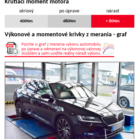
Krútiaci moment motora
sériový
po úprave
nárast
400Nm
480Nm
+ 80Nm
Výkonové a momentové krivky z merania - graf