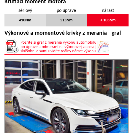
Krútiaci moment motora
sériový
po úprave
nárast
410Nm
515Nm
+ 105Nm
Výkonové a momentové krivky z merania - graf