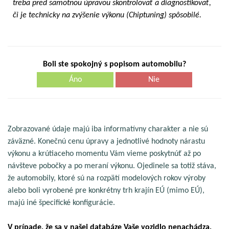
treba pred samotnou úpravou skontrolovať a diagnostikovať,
či je technicky na zvýšenie výkonu (Chiptuning) spôsobilé.
Boli ste spokojný s popisom automobilu?
Áno
Nie
Zobrazované údaje majú iba informatívny charakter a nie sú
záväzné. Konečnú cenu úpravy a jednotlivé hodnoty nárastu
výkonu a krútiaceho momentu Vám vieme poskytnúť až po
návšteve pobočky a po meraní výkonu. Ojedinele sa totiž stáva,
že automobily, ktoré sú na rozpätí modelových rokov výroby
alebo boli vyrobené pre konkrétny trh krajín EÚ (mimo EÚ),
majú iné špecifické konfigurácie.
V prípade, že sa v našej databáze Vaše vozidlo nenachádza,