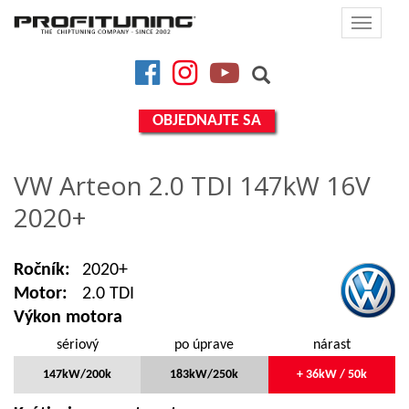
Toggle
navigat
Facebook
Instagram
YouTube
OBJEDNAJTE SA
VW Arteon 2.0 TDI 147kW 16V
2020+
Ročník:
2020+
Motor:
2.0 TDI
Výkon motora
sériový
po úprave
nárast
147kW/200k
183kW/250k
+ 36kW / 50k