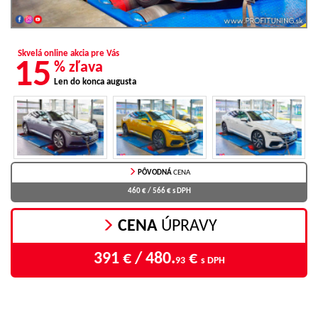
Skvelá online akcia pre Vás
15
% zľava
Len do konca augusta
PÔVODNÁ
CENA
460 € / 566 €
s DPH
CENA
ÚPRAVY
391 € / 480.
€
93
s DPH