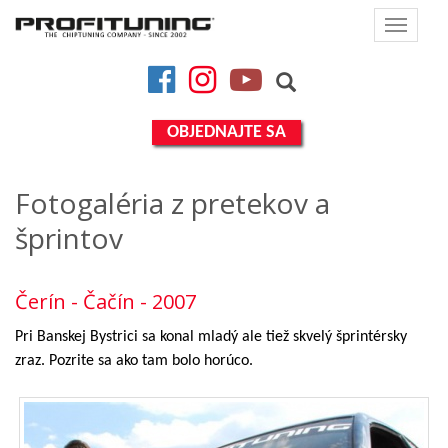
Toggle
navigat
Facebook
Instagram
YouTube
OBJEDNAJTE SA
Fotogaléria z pretekov a
šprintov
Čerín - Čačín - 2007
Pri Banskej Bystrici sa konal mladý ale tiež skvelý šprintérsky
zraz. Pozrite sa ako tam bolo horúco.