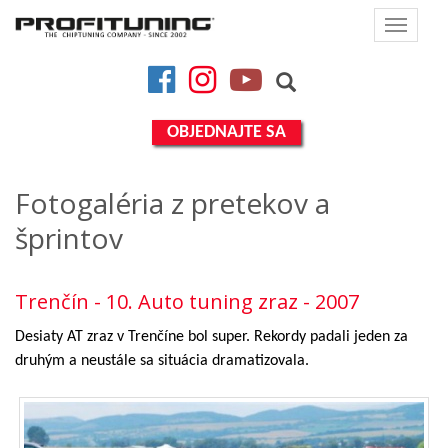
Toggle
navigat
Facebook
Instagram
YouTube
OBJEDNAJTE SA
Fotogaléria z pretekov a
šprintov
Trenčín - 10. Auto tuning zraz - 2007
Desiaty AT zraz v Trenčíne bol super. Rekordy padali jeden za
druhým a neustále sa situácia dramatizovala.