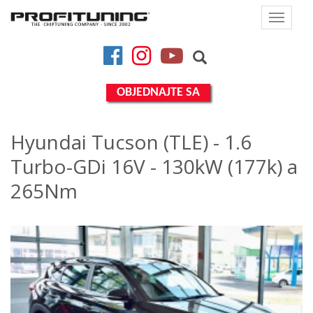
Toggle
navigat
Facebook
Instagram
YouTube
OBJEDNAJTE SA
Hyundai Tucson (TLE) - 1.6
Turbo-GDi 16V - 130kW (177k) a
265Nm