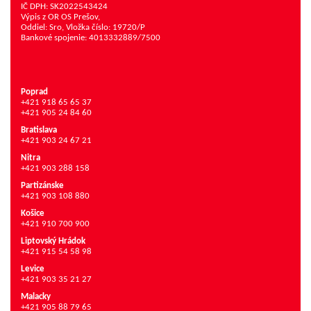
IČ DPH: SK2022543424
Výpis z OR OS Prešov,
Oddiel: Sro, Vložka číslo: 19720/P
Bankové spojenie: 4013332889/7500
Poprad
+421 918 65 65 37
+421 905 24 84 60
Bratislava
+421 903 24 67 21
Nitra
+421 903 288 158
Partizánske
+421 903 108 880
Košice
+421 910 700 900
Liptovský Hrádok
+421 915 54 58 98
Levice
+421 903 35 21 27
Malacky
+421 905 88 79 65