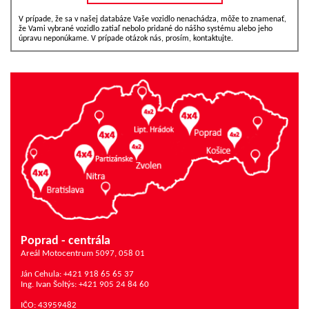
V prípade, že sa v našej databáze Vaše vozidlo nenachádza, môže to znamenať,
že Vami vybrané vozidlo zatiaľ nebolo pridané do nášho systému alebo jeho
úpravu neponúkame. V prípade otázok nás, prosím, kontaktujte.
Poprad - centrála
Areál Motocentrum 5097, 058 01
Ján Cehula: +421 918 65 65 37
Ing. Ivan Šoltýs: +421 905 24 84 60
IČO: 43959482