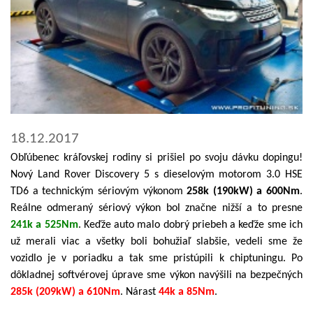
18.12.2017
Obľúbenec kráľovskej rodiny si prišiel po svoju dávku dopingu!
Nový Land Rover Discovery 5 s dieselovým motorom 3.0 HSE
TD6 a technickým sériovým výkonom
258k (190kW) a 600Nm
.
Reálne odmeraný sériový výkon bol značne nižší a to presne
241k a 525Nm
. Keďže auto malo dobrý priebeh a keďže sme ich
už merali viac a všetky boli bohužiaľ slabšie, vedeli sme že
vozidlo je v poriadku a tak sme pristúpili k chiptuningu. Po
dôkladnej softvérovej úprave sme výkon navýšili na bezpečných
285k (209kW) a 610Nm
. Nárast
44k a 85Nm
.