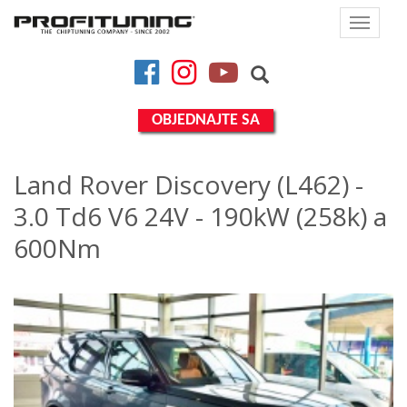
Toggle
navigat
Facebook
Instagram
YouTube
OBJEDNAJTE SA
Land Rover Discovery (L462) -
3.0 Td6 V6 24V - 190kW (258k) a
600Nm