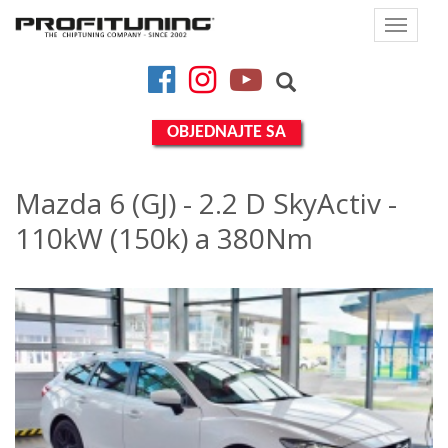
Toggle
navigat
Facebook
Instagram
YouTube
OBJEDNAJTE SA
Mazda 6 (GJ) - 2.2 D SkyActiv -
110kW (150k) a 380Nm