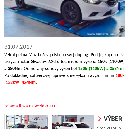
31.07.2017
Veľmi pekná Mazda 6 si prišla po svoj doping! Pod jej kapotou sa
ukrýva motor Skyactiv 2.2d o technickom výkone
150k (110kW)
a 380Nm
. Odmeraný sériový výkon bol
150k (110kW) a 358Nm
.
Po dôkladnej softvérovej úprave sme výkon navýšili na na
180k
(132kW) 424Nm
.
priama linka na vozidlo >>>
VÝBER