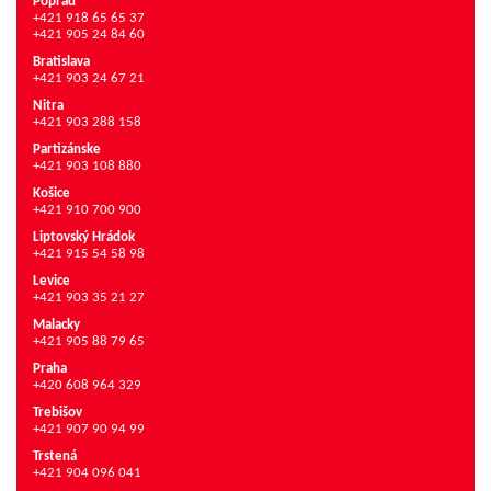
Poprad
+421 918 65 65 37
+421 905 24 84 60
Bratislava
+421 903 24 67 21
Nitra
+421 903 288 158
Partizánske
+421 903 108 880
Košice
+421 910 700 900
Liptovský Hrádok
+421 915 54 58 98
Levice
+421 903 35 21 27
Malacky
+421 905 88 79 65
Praha
+420 608 964 329
Trebišov
+421 907 90 94 99
Trstená
+421 904 096 041