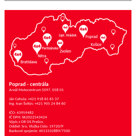
Poprad - centrála
Areál Motocentrum 5097, 058 01
Ján Cehula: +421 918 65 65 37
Ing. Ivan Šoltýs: +421 905 24 84 60
IČO: 43959482
IČ DPH: SK2022543424
Výpis z OR OS Prešov,
Oddiel: Sro, Vložka číslo: 19720/P
Bankové spojenie: 4013332889/7500