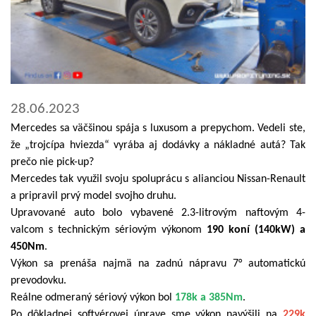
28.06.2023
Mercedes sa väčšinou spája s luxusom a prepychom. Vedeli ste,
že „trojcípa hviezda“ vyrába aj dodávky a nákladné autá? Tak
prečo nie pick-up?
Mercedes tak využil svoju spoluprácu s alianciou Nissan-Renault
a pripravil prvý model svojho druhu.
Upravované auto bolo vybavené 2.3-litrovým naftovým 4-
valcom s technickým sériovým výkonom
190 koní (140kW) a
450Nm
.
Výkon sa prenáša najmä na zadnú nápravu 7° automatickú
prevodovku.
Reálne odmeraný sériový výkon bol
178k a 385Nm
.
Po dôkladnej softvérovej úprave sme výkon navýšili na
229k