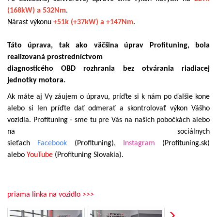
(168kW) a 532Nm
.
Nárast výkonu
+51k (+37kW) a +147Nm
.
Táto úprava, tak ako väčšina úprav Profituning, bola
realizovaná prostredníctvom
diagnosticého OBD rozhrania bez otvárania riadiacej
jednotky motora.
Ak máte aj Vy záujem o úpravu, príďte si k nám po ďalšie kone
alebo si len príďte dať odmerať a skontrolovať výkon Vášho
vozidla. Profituning - sme tu pre Vás na našich pobočkách alebo
na sociálnych
sieťach
Facebook
(Profituning),
Instagram
(Profituning.sk)
alebo
YouTube
(Profituning Slovakia).
priama linka na vozidlo >>>