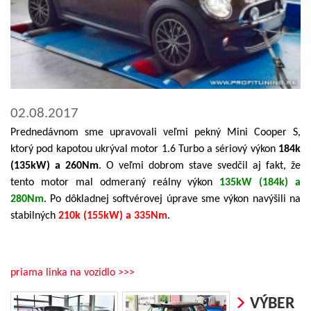
02.08.2017
Prednedávnom sme upravovali veľmi pekný Mini Cooper S,
ktorý pod kapotou ukrýval motor 1.6 Turbo a sériový výkon
184k
(135kW) a 260Nm
. O veľmi dobrom stave svedčil aj fakt, že
tento motor mal odmeraný reálny výkon
135kW (184k) a
280Nm
. Po dôkladnej softvérovej úprave sme výkon navýšili na
stabilných
210k (155kW) a 335Nm
.
priama linka na vozidlo >>>
VÝBER