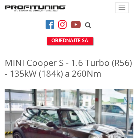
Toggle
navigat
Facebook
Instagram
YouTube
OBJEDNAJTE SA
MINI Cooper S - 1.6 Turbo (R56)
- 135kW (184k) a 260Nm