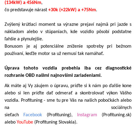
(134kW) a 456Nm
,
čo predstavuje nárast
+30k (+22kW) a +75Nm
.
Zvýšený krútiaci moment sa výrazne prejaví najmä pri jazde s
nákladom alebo v stúpaniach, kde vozidlo pôsobí podstatne
ľahšie a plynulejšie.
Bonusom je aj potenciálne zníženie spotreby pri bežnom
používaní, keďže motor sa už nemusí tak namáhať.
Úprava tohoto vozidla prebehla iba cez diagnostické
rozhranie OBD našimi najnovšími zariadeniami.
Ak máte aj Vy záujem o úpravu, príďte si k nám po ďalšie kone
alebo si len príďte dať odmerať a skontrolovať výkon Vášho
vozidla. Profituning - sme tu pre Vás na našich pobočkách alebo
na sociálnych
sieťach
Facebook
(Profituning),
Instagram
(Profituning.sk)
alebo
YouTube
(Profituning Slovakia).