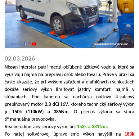
02.03.2026
Nissan Interstar patrí medzi obľúbené úžitkové vozidlá, ktoré sa
využívajú najmä na prepravu osôb alebo tovaru. Práve v praxi sa
často ukazuje, že pri vyššom zaťažení a diaľničných rýchlostiach
dokáže sériový výkon limitovať jazdný komfort, najmä v
stúpaniach. Pod kapotou sa nachádza naftový 4-valcový
preplňovaný motor
2.3 dCi
16V, ktorého technický sériový výkon
je
150k (110kW) a 385Nm
. O prenos výkonu sa stará
6° manuálna prevodovka.
Reálne odmeraný sériový výkon bol
153k a 381Nm
.
Po našej softvérovej úprave sme výkon navýšili na
183k