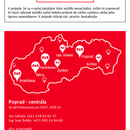
V prípade, že sa v našej databáze Vaše vozidlo nenachádza, môže to znamenať,
že Vami vybrané vozidlo zatiaľ nebolo pridané do nášho systému alebo jeho
úpravu neponúkame. V prípade otázok nás, prosím, kontaktujte.
Poprad - centrála
Areál Motocentrum 5097, 058 01
Ján Cehula: +421 918 65 65 37
Ing. Ivan Šoltýs: +421 905 24 84 60
IČO: 43959482