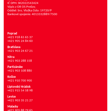
IČ DPH: SK2022543424
Výpis z OR OS Prešov,
Oddiel: Sro, Vložka číslo: 19720/P
Bankové spojenie: 4013332889/7500
Poprad
+421 918 65 65 37
+421 905 24 84 60
Bratislava
+421 903 24 67 21
Nitra
+421 903 288 158
Partizánske
+421 903 108 880
Košice
+421 910 700 900
Liptovský Hrádok
+421 915 54 58 98
Levice
+421 903 35 21 27
Malacky
+421 905 88 79 65