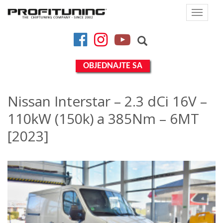
Toggle
navigat
Facebook
Instagram
YouTube
OBJEDNAJTE SA
Nissan Interstar – 2.3 dCi 16V –
110kW (150k) a 385Nm – 6MT
[2023]