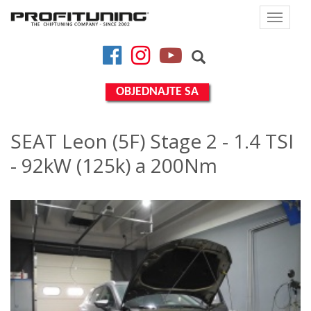
Toggle
navigat
Facebook
Instagram
YouTube
OBJEDNAJTE SA
SEAT Leon (5F) Stage 2 - 1.4 TSI
- 92kW (125k) a 200Nm