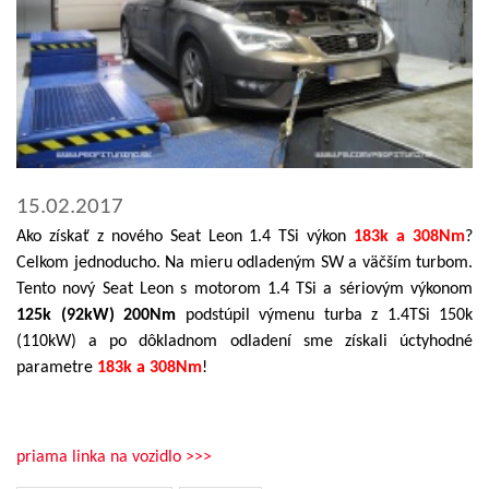
15.02.2017
Ako získať z nového Seat Leon 1.4 TSi výkon
183k a 308Nm
?
Celkom jednoducho. Na mieru odladeným SW a väčším turbom.
Tento nový Seat Leon s motorom 1.4 TSi a sériovým výkonom
125k (92kW) 200Nm
podstúpil výmenu turba z 1.4TSi 150k
(110kW) a po dôkladnom odladení sme získali úctyhodné
parametre
183k a 308Nm
!
priama linka na vozidlo >>>