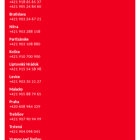
+421 918 65 65 37
+421 905 24 84 60
Bratislava
+421 903 24 67 21
Nitra
+421 903 288 158
Partizánske
+421 903 108 880
Košice
+421 910 700 900
Liptovský Hrádok
+421 915 54 58 98
Levice
+421 903 35 21 27
Malacky
+421 905 88 79 65
Praha
+420 608 964 329
Trebišov
+421 907 90 94 99
Trstená
+421 904 096 041
Vranov nad Topľou