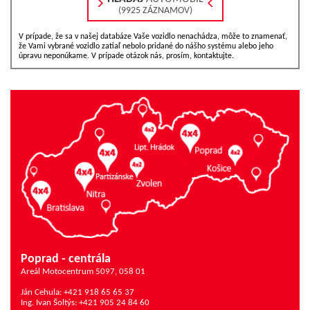
(9925 ZÁZNAMOV)
V prípade, že sa v našej databáze Vaše vozidlo nenachádza, môže to znamenať,
že Vami vybrané vozidlo zatiaľ nebolo pridané do nášho systému alebo jeho
úpravu neponúkame. V prípade otázok nás, prosím, kontaktujte.
Poprad - centrála
Areál Motocentrum 5097, 058 01
Ján Cehula: +421 918 65 65 37
Ing. Ivan Šoltýs: +421 905 24 84 60