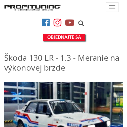
Toggle
navigat
Facebook
Instagram
YouTube
OBJEDNAJTE SA
Škoda 130 LR - 1.3 - Meranie na
výkonovej brzde