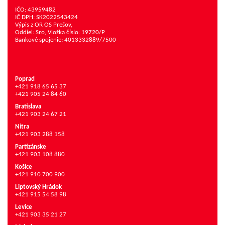
IČO: 43959482
IČ DPH: SK2022543424
Výpis z OR OS Prešov,
Oddiel: Sro, Vložka číslo: 19720/P
Bankové spojenie: 4013332889/7500
Poprad
+421 918 65 65 37
+421 905 24 84 60
Bratislava
+421 903 24 67 21
Nitra
+421 903 288 158
Partizánske
+421 903 108 880
Košice
+421 910 700 900
Liptovský Hrádok
+421 915 54 58 98
Levice
+421 903 35 21 27