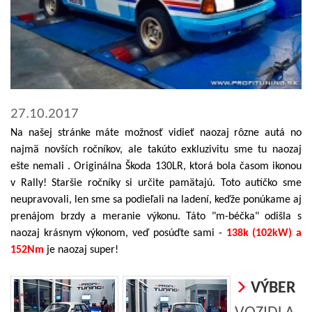
27.10.2017
Na našej stránke máte možnosť vidieť naozaj rôzne autá no
najmä novších ročníkov, ale takúto exkluzivitu sme tu naozaj
ešte nemali . Originálna Škoda 130LR, ktorá bola časom ikonou
v Rally! Staršie ročníky si určite pamätajú. Toto autíčko sme
neupravovali, len sme sa podieľali na ladení, keďže ponúkame aj
prenájom brzdy a meranie výkonu. Táto "m-béčka" odišla s
naozaj krásnym výkonom, veď posúďte sami -
138k (102kW) a
152Nm
je naozaj super!
VÝBER