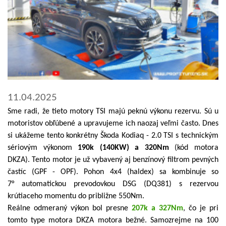
11.04.2025
Sme radi, že tieto motory TSI majú peknú výkonu rezervu. Sú u
motoristov obľúbené a upravujeme ich naozaj veľmi často. Dnes
si ukážeme tento konkrétny Škoda Kodiaq - 2.0 TSI s technickým
sériovým výkonom
190k (140KW) a 320Nm
(kód motora
DKZA). Tento motor je už vybavený aj benzínový filtrom pevných
častíc (GPF - OPF). Pohon 4x4 (haldex) sa kombinuje so
7° automatickou prevodovkou DSG (DQ381) s rezervou
krútiaceho momentu do približne 550Nm.
Reálne odmeraný výkon bol presne
207k a 327Nm
, čo je pri
tomto type motora DKZA motora bežné. Samozrejme na 100