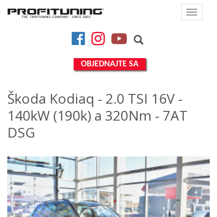
Toggle
navigat
Facebook
Instagram
YouTube
OBJEDNAJTE SA
Škoda Kodiaq - 2.0 TSI 16V -
140kW (190k) a 320Nm - 7AT
DSG