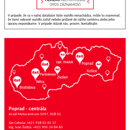
(9925 ZÁZNAMOV)
V prípade, že sa v našej databáze Vaše vozidlo nenachádza, môže to znamenať,
že Vami vybrané vozidlo zatiaľ nebolo pridané do nášho systému alebo jeho
úpravu neponúkame. V prípade otázok nás, prosím, kontaktujte.
Poprad - centrála
Areál Motocentrum 5097, 058 01
Ján Cehula: +421 918 65 65 37
Ing. Ivan Šoltýs: +421 905 24 84 60