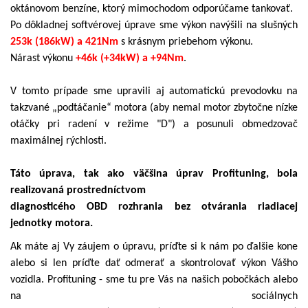
oktánovom benzíne, ktorý mimochodom odporúčame tankovať.
Po dôkladnej softvérovej úprave sme výkon navýšili na slušných
253k (186kW) a 421Nm
s krásnym priebehom výkonu.
Nárast výkonu
+46k (+34kW) a +94Nm
.
V tomto prípade sme upravili aj automatickú prevodovku na
takzvané „podtáčanie“ motora (aby nemal motor zbytočne nízke
otáčky pri radení v režime "D") a posunuli obmedzovač
maximálnej rýchlosti.
Táto úprava, tak ako väčšina úprav Profituning, bola
realizovaná prostredníctvom
diagnosticého OBD rozhrania bez otvárania riadiacej
jednotky motora.
Ak máte aj Vy záujem o úpravu, príďte si k nám po ďalšie kone
alebo si len príďte dať odmerať a skontrolovať výkon Vášho
vozidla. Profituning - sme tu pre Vás na našich pobočkách alebo
na sociálnych