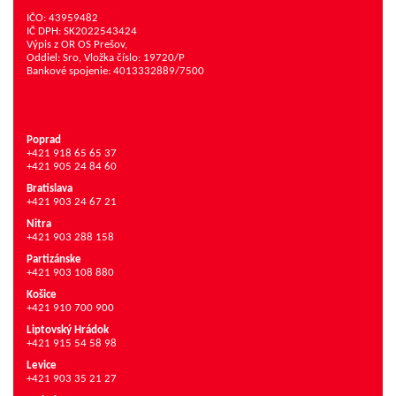
IČO: 43959482
IČ DPH: SK2022543424
Výpis z OR OS Prešov,
Oddiel: Sro, Vložka číslo: 19720/P
Bankové spojenie: 4013332889/7500
Poprad
+421 918 65 65 37
+421 905 24 84 60
Bratislava
+421 903 24 67 21
Nitra
+421 903 288 158
Partizánske
+421 903 108 880
Košice
+421 910 700 900
Liptovský Hrádok
+421 915 54 58 98
Levice
+421 903 35 21 27