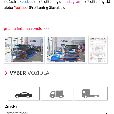
sieťach
Facebook
(Profituning),
Instagram
(Profituning.sk)
alebo
YouTube
(Profituning Slovakia).
priama linka na vozidlo >>>
VÝBER
VOZIDLA
Značka
Vyberte značku