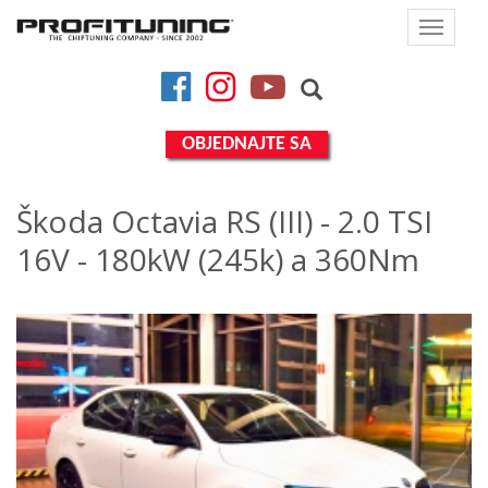
Toggle
navigat
Facebook
Instagram
YouTube
OBJEDNAJTE SA
Škoda Octavia RS (III) - 2.0 TSI
16V - 180kW (245k) a 360Nm