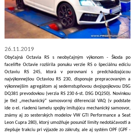
26.11.2019
Obyčajná Octavia RS s neobyčajným výkonom - Škoda po
facelifte Octavie rozšírila ponuku verzie RS o špeciálnu edíciu
Octaviu RS 245, ktorá v porovnaní s predchádzajúcou
najvýkonnejšou Octaviou RS 230, disponuje prepracovaným a
výkonnejším agregátom aj sedemstupňovou dvojspojkovou DSG
DQ381 prevodovkou (verzia RS 230 6-st. DSG DQ250). Novinkou
je tiež „mechanický“ samosvorný diferenciál VAQ (v podstate
ide o el. riadenú lamelu spojky imitujúcu mechanický samosvor,
známy aj zo sesterských modelov VW GTI Performance a Seat
Leon Cupra 280), ktorý umožňuje posunúť limity nedotáčavosti a
zlepšuje trakciu pri výjazde zo zákruty, ale aj systém OPF (GPF -