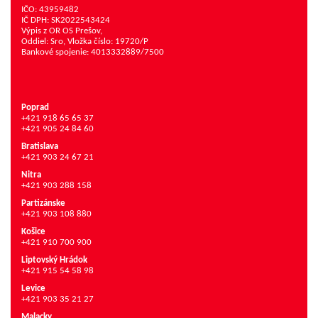
IČO: 43959482
IČ DPH: SK2022543424
Výpis z OR OS Prešov,
Oddiel: Sro, Vložka číslo: 19720/P
Bankové spojenie: 4013332889/7500
Poprad
+421 918 65 65 37
+421 905 24 84 60
Bratislava
+421 903 24 67 21
Nitra
+421 903 288 158
Partizánske
+421 903 108 880
Košice
+421 910 700 900
Liptovský Hrádok
+421 915 54 58 98
Levice
+421 903 35 21 27
Malacky