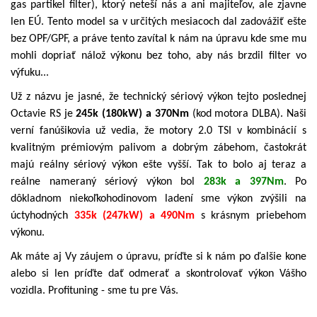
gas partikel filter), ktorý neteší nás a ani majiteľov, ale zjavne
len EÚ. Tento model sa v určitých mesiacoch dal zadovážiť ešte
bez OPF/GPF, a práve tento zavítal k nám na úpravu kde sme mu
mohli dopriať nálož výkonu bez toho, aby nás brzdil filter vo
výfuku...
Už z názvu je jasné, že technický sériový výkon tejto poslednej
Octavie RS je
245k (180kW) a 370Nm
(kod motora DLBA). Naši
verní fanúšikovia už vedia, že motory 2.0 TSI v kombinácií s
kvalitným prémiovým palivom a dobrým zábehom, častokrát
majú reálny sériový výkon ešte vyšší. Tak to bolo aj teraz a
reálne nameraný sériový výkon bol
283k a 397Nm
. Po
dôkladnom niekoľkohodinovom ladení sme výkon zvýšili na
úctyhodných
335k (247kW) a 490Nm
s krásnym priebehom
výkonu.
Ak máte aj Vy záujem o úpravu, príďte si k nám po ďalšie kone
alebo si len príďte dať odmerať a skontrolovať výkon Vášho
vozidla. Profituning - sme tu pre Vás.