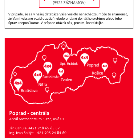
(9925 ZÁZNAMOV)
V prípade, že sa v našej databáze Vaše vozidlo nenachádza, môže to znamenať,
že Vami vybrané vozidlo zatiaľ nebolo pridané do nášho systému alebo jeho
úpravu neponúkame. V prípade otázok nás, prosím, kontaktujte.
Poprad - centrála
Areál Motocentrum 5097, 058 01
Ján Cehula: +421 918 65 65 37
Ing. Ivan Šoltýs: +421 905 24 84 60