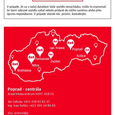
V prípade, že sa v našej databáze Vaše vozidlo nenachádza, môže to znamenať,
že Vami vybrané vozidlo zatiaľ nebolo pridané do nášho systému alebo jeho
úpravu neponúkame. V prípade otázok nás, prosím, kontaktujte.
Poprad - centrála
Areál Motocentrum 5097, 058 01
Ján Cehula: +421 918 65 65 37
Ing. Ivan Šoltýs: +421 905 24 84 60
IČO: 43959482