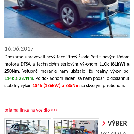
16.06.2017
Dnes sme upravovali nový faceliftový Škoda Yeti s novým kódom
motora DFSA a technickým sériovým výkonom
110k (81kW) a
250Nm
. Vstupné meranie nám ukázalo, že reálny výkon bol
114k a 237Nm
. Po dôkladnom ladení sa nám podarilo dosiahnuť
stabilný výkon
184k (136kW) a 385Nm
so skvelým priebehom.
priama linka na vozidlo >>>
VÝBER