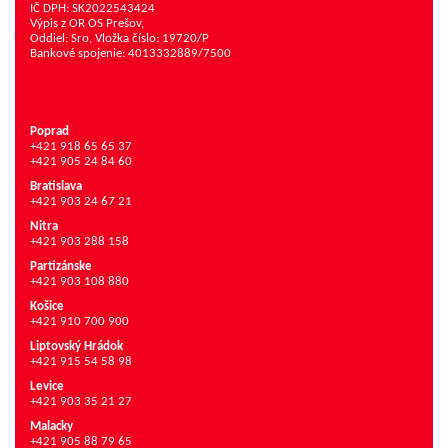
IČ DPH: SK2022543424
Výpis z OR OS Prešov,
Oddiel: Sro, Vložka číslo: 19720/P
Bankové spojenie: 4013332889/7500
Poprad
+421 918 65 65 37
+421 905 24 84 60
Bratislava
+421 903 24 67 21
Nitra
+421 903 288 158
Partizánske
+421 903 108 880
Košice
+421 910 700 900
Liptovský Hrádok
+421 915 54 58 98
Levice
+421 903 35 21 27
Malacky
+421 905 88 79 65