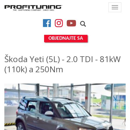
Toggle
navigat
Facebook
Instagram
YouTube
OBJEDNAJTE SA
Škoda Yeti (5L) - 2.0 TDI - 81kW
(110k) a 250Nm