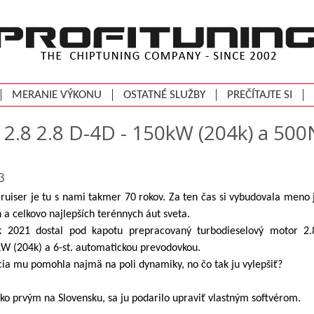
MERANIE VÝKONU
OSTATNÉ SLUŽBY
PREČÍTAJTE SI
- 2.8 2.8 D-4D - 150kW (204k) a 50
3
ruiser je tu s nami takmer 70 rokov. Za ten čas si vybudovala meno
 a celkovo najlepších terénnych áut sveta.
 2021 dostal pod kapotu prepracovaný turbodieselový motor 2
 (204k) a 6-st. automatickou prevodovkou.
ia mu pomohla najmä na poli dynamiky, no čo tak ju vylepšiť?
ako prvým na Slovensku, sa ju podarilo upraviť vlastným softvérom.