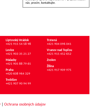
nás, prosím, kontaktujte.
Liptovský Hrádok
Trstená
+421 915 54 58 98
+421 904 096 041
Levice
Vranov nad Topľou
+421 903 35 21 27
+421 915 452 652
Malacky
Zvolen
+421 905 88 79 65
Žilina
Praha
+421 917 909 975
+420 608 964 329
Trebišov
+421 907 90 94 99
y
|
Ochrana osobných údajov