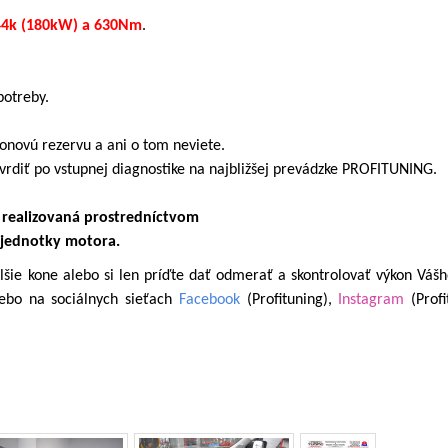
44k (180kW) a 630Nm
.
potreby.
onovú rezervu a ani o tom neviete.
vrdiť po vstupnej diagnostike na najbližšej prevádzke PROFITUNING.
a realizovaná prostredníctvom
 jednotky motora.
šie kone alebo si len príďte dať odmerať a skontrolovať výkon Vášh
lebo na sociálnych sieťach
Facebook
(Profituning),
Instagram
(Profi