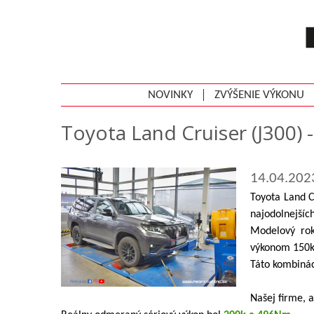
NOVINKY
ZVÝŠENIE VÝKONU
Toyota Land Cruiser (J300) 
14.04.202
Toyota Land C
najodolnejších
Modelový rok
výkonom 150kW
Táto kombinác
Našej firme, 