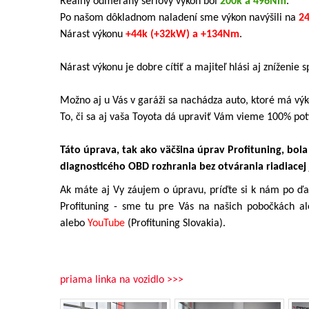
Reálny odmeraný sériový výkon bol
200k a 496Nm
.
Po našom dôkladnom naladení sme výkon navýšili na
2
Nárast výkonu
+44k (+32kW) a +134Nm
.
Nárast výkonu je dobre cítiť a majiteľ hlási aj zníženie s
Možno aj u Vás v garáži sa nachádza auto, ktoré má výk
To, či sa aj vaša Toyota dá upraviť Vám vieme 100% pot
Táto úprava, tak ako väčšina úprav Profituning, bol
diagnosticého OBD rozhrania bez otvárania riadiacej
Ak máte aj Vy záujem o úpravu, príďte si k nám po ďal
Profituning - sme tu pre Vás na našich pobočkách a
alebo
YouTube
(Profituning Slovakia).
priama linka na vozidlo >>>