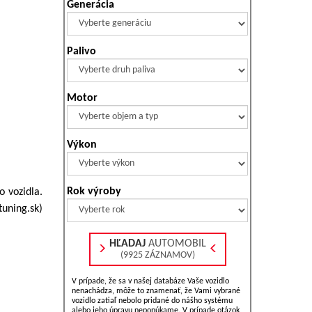
Generácia
Palivo
Motor
Výkon
Rok výroby
o vozidla.
tuning.sk)
HĽADAJ
AUTOMOBIL
(9925 ZÁZNAMOV)
V prípade, že sa v našej databáze Vaše vozidlo
nenachádza, môže to znamenať, že Vami vybrané
vozidlo zatiaľ nebolo pridané do nášho systému
alebo jeho úpravu neponúkame. V prípade otázok