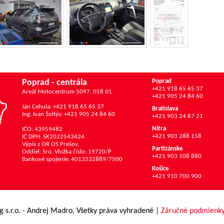
Poprad - centrála
Poprad
+421 918 65 65 37
Areál Motocentrum 5097, 058 01
+421 905 24 84 60
Ján Cehula: +421 918 65 65 37
Bratislava
Ing. Ivan Šoltýs: +421 905 24 84 60
+421 903 24 67 21
Nitra
IČO: 43959482
+421 903 288 158
IČ DPH: SK2022543424
Výpis z OR OS Prešov,
Partizánske
Oddiel: Sro, Vložka číslo: 19720/P
+421 903 108 880
Bankové spojenie: 4013332889/7500
Košice
+421 910 700 900
g s.r.o. - Andrej Madro, Všetky práva vyhradené
|
Záručné podmienk