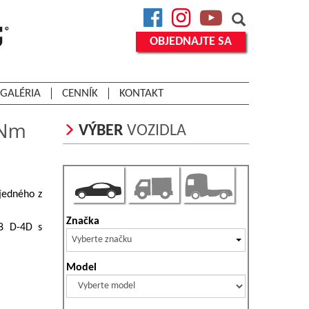
Facebook
Instagram
YouTube
OBJEDNAJTE SA
GALÉRIA
CENNÍK
KONTAKT
0Nm
VÝBER
VOZIDLA
 jedného z
Značka
.8 D-4D s
Vyberte značku
Model