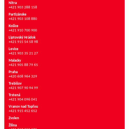
Nitra
+421 903 288 158
Partizánske
+421 903 108 880
Košice
+421 910 700 900
Liptovský Hrádok
+421 915 54 58 98
Levice
+421 903 35 21 27
Malacky
+421 905 88 79 65
Praha
+420 608 964 329
Trebišov
+421 907 90 94 99
Trstená
+421 904 096 041
Vranov nad Topľou
+421 915 452 652
Zvolen
Žilina