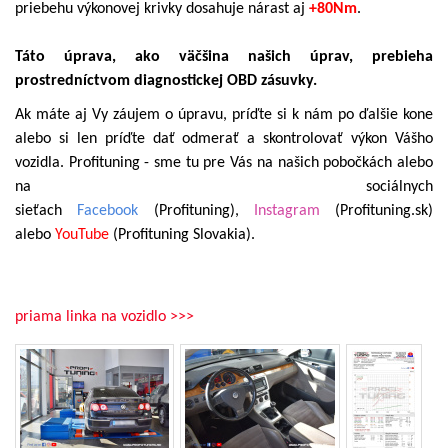
priebehu výkonovej krivky dosahuje nárast aj
+80Nm
.
Táto úprava, ako väčšina našich úprav, prebieha
prostredníctvom diagnostickej OBD zásuvky.
Ak máte aj Vy záujem o úpravu, príďte si k nám po ďalšie kone
alebo si len príďte dať odmerať a skontrolovať výkon Vášho
vozidla. Profituning - sme tu pre Vás na našich pobočkách alebo
na sociálnych
sieťach
Facebook
(Profituning),
Instagram
(Profituning.sk)
alebo
YouTube
(Profituning Slovakia).
priama linka na vozidlo >>>