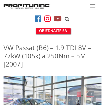
Toggle
navigat
Facebook
Instagram
YouTube
OBJEDNAJTE SA
VW Passat (B6) – 1.9 TDI 8V –
77kW (105k) a 250Nm – 5MT
[2007]