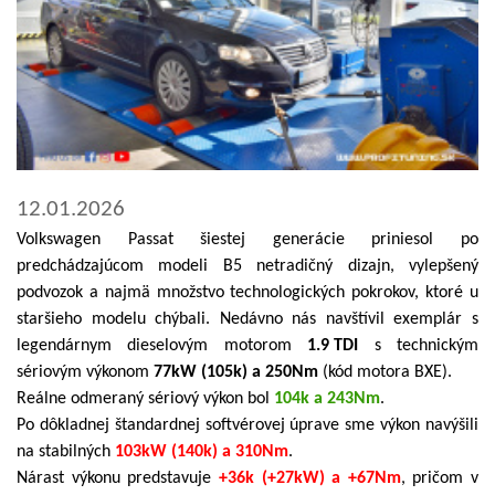
12.01.2026
Volkswagen Passat šiestej generácie priniesol po
predchádzajúcom modeli B5 netradičný dizajn, vylepšený
podvozok a najmä množstvo technologických pokrokov, ktoré u
staršieho modelu chýbali. Nedávno nás navštívil exemplár s
legendárnym dieselovým motorom
1.9 TDI
s technickým
sériovým výkonom
77kW (105k) a 250Nm
(kód motora BXE).
Reálne odmeraný sériový výkon bol
104k a 243Nm
.
Po dôkladnej štandardnej softvérovej úprave sme výkon navýšili
na stabilných
103kW (140k) a 310Nm
.
Nárast výkonu predstavuje
+36k (+27kW) a +67Nm
, pričom v